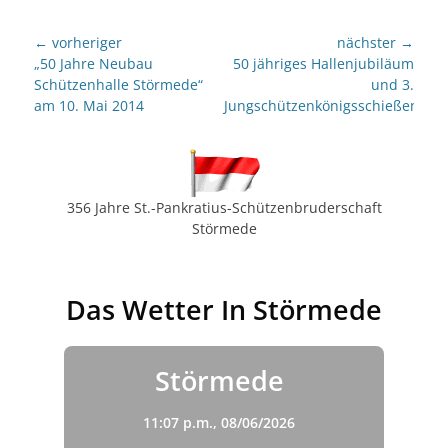
Beitragsnavigation
← vorheriger
nächster →
Vorheriger
nächster
„50 Jahre Neubau
50 jähriges Hallenjubiläum
Beitrag:
Beitrag:
Schützenhalle Störmede“
und 3.
am 10. Mai 2014
Jungschützenkönigsschießen
356 Jahre St.-Pankratius-Schützenbruderschaft
Störmede
Das Wetter In Störmede
Störmede
11:07 p.m.,
08/06/2026