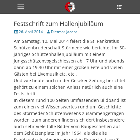
Primärmenü
Heade
zum
Toggle
Inhalt
überspringen
Festschrift zum Hallenjubiläum
ollapse
hild
Veröffentlicht
Author
26. April 2014
Dietmar Jacobs
enu
am
Am Samstag, 10. Mai 2014 feiert die St. Pankratius
ollapse
hild
Schützenbruderschaft Störmede wie berichtet Ihr 50-
enu
jähriges Schützenhallenjubiläum mit einem
ollapse
Jungsschützenvogelschiessen ab 17 Uhr und abends
hild
enu
dann ab 19.30 Uhr mit einer großen Fete und vielen
Gästen bei Livemusik etc. etc..
Und wie heute auch in der Geseker Zeitung berichtet
gehört zu einem solchen Anlass natürlich auch eine
ollapse
hild
Festschrift.
enu
In diesem rund 100 Seiten umfassenden Bildband ist
ollapse
zum einen viel Wissenswertes rund um Geschichte
hild
enu
des Störmeder Schützenwesens zusammengetragen
worden, zum anderen finden sich dort insbesondere
auch sehr viele tolle Bilder vom Baugeschehen auf
dem Schützenplatz im Jahr 1964, als die alte
Schützenhalle abgerissen und in Rekordzeit von 3