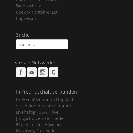
Datenschutz
Cookie-Richtlinie (EU)
Impressum
Suche
Suche
nach:
Soziale Netzwerke
Facebook
Email
Instagram
Phone
In Freundschaft verbunden
Kreisschützenbund Lippstadt
Sauerländer Schützenbund
Livehaftig 100% – live
Jungschützen Störmede
Blasorchester Hövelhof
Musikzug Störmede