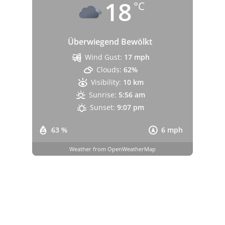
18
°C
Überwiegend Bewölkt
Wind Gust:
17 mph
Clouds:
62%
Visibility:
10 km
Sunrise:
5:56 am
Sunset:
9:07 pm
63 %
6 mph
Weather from OpenWeatherMap