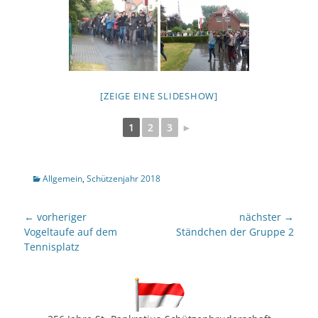
[ZEIGE EINE SLIDESHOW]
1
2
3
►
Kategorien
Allgemein
,
Schützenjahr 2018
Beitragsnavigation
← vorheriger
nächster →
Vorheriger
nächster
Vogeltaufe auf dem
Ständchen der Gruppe 2
Beitrag:
Beitrag:
Tennisplatz