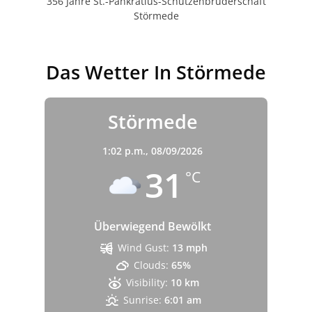
356 Jahre St.-Pankratius-Schützenbruderschaft
Störmede
Das Wetter In Störmede
Störmede
1:02 p.m.,
08/09/2026
31
°C
Überwiegend Bewölkt
Wind Gust:
13 mph
Clouds:
65%
Visibility:
10 km
Sunrise:
6:01 am