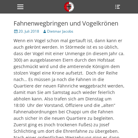
Primärmenü
Heade
zum
Toggle
Inhalt
überspringen
Fahnenwegbringen und Vogelkrönen
ollapse
hild
Veröffentlicht
Author
20. Juli 2018
Dietmar Jacobs
enu
am
Wenn ein Vogel schon mal gertauft ist, dann kann er
ollapse
hild
auch gekrönt werden. In Störmede ist es so üblich,
enu
dass der Vogel mit einer Unmenge (in diesem Jahr ca.
ollapse
300) an ausgeblasenen Eiern durch den Hofstaat
hild
enu
geschmückt wird und die amtierende Königim dem
stolzen Vogel eine Krone aufsetzt. Doch der Reihe
nach… Es müssen ja noch die Fahnen in die
Quartiere der neuen Fähnriche weggebracht werden,
ollapse
hild
damit man Sie am Samstag auch wieder feierlich
enu
abholen kann. Also trafen sich am Dienstag um
ollapse
18:00 Uhr der Vorstand, Offiziere und die „alten“
hild
enu
Fahnenabordnungen bei Chappi um die Fahnen
auch sicher in die neuen Quartiere zu begleiten.
Zuerst ging es (noch trockenen Fußes) zu Josef
Schlichting um dort die Ehrenfahne zu übergeben.
Nach einer ordentlichen Wegzehrung ging es dann