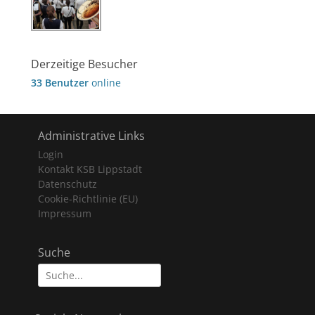
Derzeitige Besucher
33 Benutzer
online
Administrative Links
Login
Kontakt KSB Lippstadt
Datenschutz
Cookie-Richtlinie (EU)
Impressum
Suche
Suche
nach: