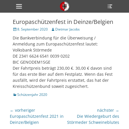
Primärmenü
Heade
zum
Toggle
Inhalt
überspringen
Europaschützenfest in Deinze/Belgien
ollapse
hild
Veröffentlicht
Author
8. September 2020
Dietmar Jacobs
enu
am
Die Bankverbindung für die Überweisung /
ollapse
hild
Anmeldung zum Europaschützenfest lautet:
enu
Volksbank Störmede
ollapse
DE 2341 6624 6541 0039 0202
hild
enu
BIC GENODEM1SGE
Der Fahrtpreis beträgt 230,00 €. 30,00 € davon sind
für das erste Bier auf dem Festplatz. Wenn das Fest
ausfällt, wird der Fahrtpreis erstattet, das hat der
ollapse
hild
Kreisschützenbund soweit zugesichert.
enu
Kategorien
Schützenjahr 2020
ollapse
hild
enu
Beitragsnavigation
← vorheriger
nächster →
Vorheriger
nächster
Europaschützenfest 2021 in
Die Wiedergeburt des
Beitrag:
Beitrag:
Deinze/Belgien
Störmeder Schweineblutes