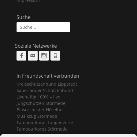
Impressum
Suche
Suche
nach:
Soziale Netzwerke
Facebook
Email
Instagram
Phone
In Freundschaft verbunden
Kreisschützenbund Lippstadt
Sauerländer Schützenbund
Livehaftig 100% – live
Jungschützen Störmede
Blasorchester Hövelhof
Musikzug Störmede
Tambourkorps Langeneicke
Tambourkorps Störmede