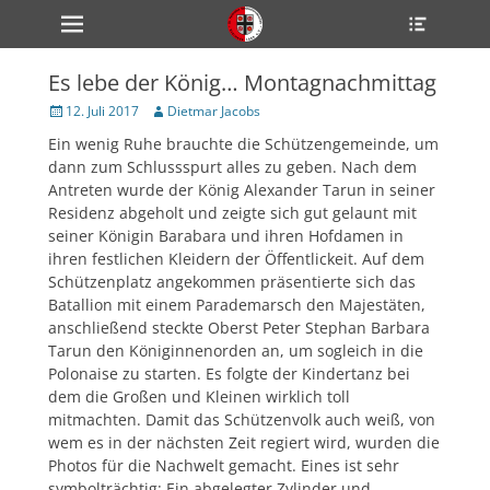
Primärmenü
Heade
zum
Toggle
Inhalt
überspringen
Es lebe der König… Montagnachmittag
ollapse
hild
Veröffentlicht
Author
12. Juli 2017
Dietmar Jacobs
enu
am
Ein wenig Ruhe brauchte die Schützengemeinde, um
ollapse
hild
dann zum Schlussspurt alles zu geben. Nach dem
enu
Antreten wurde der König Alexander Tarun in seiner
ollapse
Residenz abgeholt und zeigte sich gut gelaunt mit
hild
enu
seiner Königin Barabara und ihren Hofdamen in
ihren festlichen Kleidern der Öffentlickeit. Auf dem
Schützenplatz angekommen präsentierte sich das
Batallion mit einem Parademarsch den Majestäten,
ollapse
hild
anschließend steckte Oberst Peter Stephan Barbara
enu
Tarun den Königinnenorden an, um sogleich in die
ollapse
Polonaise zu starten. Es folgte der Kindertanz bei
hild
enu
dem die Großen und Kleinen wirklich toll
mitmachten. Damit das Schützenvolk auch weiß, von
wem es in der nächsten Zeit regiert wird, wurden die
Photos für die Nachwelt gemacht. Eines ist sehr
symbolträchtig: Ein abgelegter Zylinder und