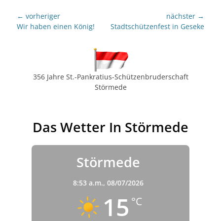
Beitragsnavigation
← vorheriger
nächster →
Vorheriger
nächster
Wir haben einen König!
Stadtschützenfest in Geseke
Beitrag:
Beitrag:
356 Jahre St.-Pankratius-Schützenbruderschaft
Störmede
Das Wetter In Störmede
Störmede
8:53 a.m.,
08/07/2026
15
°C