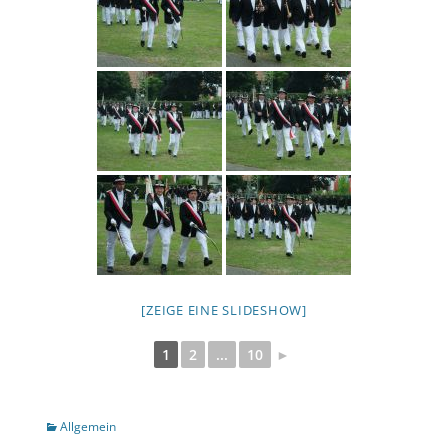
[ZEIGE EINE SLIDESHOW]
1
2
...
10
►
Kategorien
Allgemein