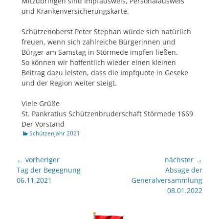
Mitzubringen sind Impfausweis, Personalausweis
und Krankenversicherungskarte.
Schützenoberst Peter Stephan würde sich natürlich
freuen, wenn sich zahlreiche Bürgerinnen und
Bürger am Samstag in Störmede impfen ließen.
So können wir hoffentlich wieder einen kleinen
Beitrag dazu leisten, dass die Impfquote in Geseke
und der Region weiter steigt.
Viele Grüße
St. Pankratius Schützenbruderschaft Störmede 1669
Der Vorstand
Kategorien
Schützenjahr 2021
Beitragsnavigation
← vorheriger
nächster →
Vorheriger
nächster
Tag der Begegnung
Absage der
Beitrag:
Beitrag:
06.11.2021
Generalversammlung
08.01.2022