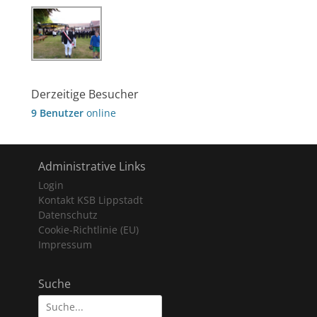
Derzeitige Besucher
9 Benutzer
online
Administrative Links
Login
Kontakt KSB Lippstadt
Datenschutz
Cookie-Richtlinie (EU)
Impressum
Suche
Suche
nach: