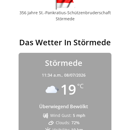
356 Jahre St.-Pankratius-Schützenbruderschaft
Störmede
Das Wetter In Störmede
Störmede
11:34 a.m.,
08/07/2026
19
°C
Überwiegend Bewölkt
Wind Gust:
5 mph
Clouds:
72%
Visibility:
10 km