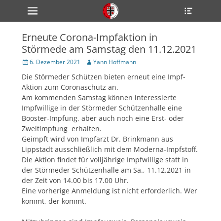
Primärmenü
Heade
zum
Toggle
Inhalt
überspringen
Erneute Corona-Impfaktion in
ollapse
Störmede am Samstag den 11.12.2021
hild
enu
Veröffentlicht
Author
6. Dezember 2021
Yann Hoffmann
ollapse
am
hild
Die Störmeder Schützen bieten erneut eine Impf-
enu
Aktion zum Coronaschutz an.
ollapse
hild
Am kommenden Samstag können interessierte
enu
Impfwillige in der Störmeder Schützenhalle eine
Booster-Impfung, aber auch noch eine Erst- oder
Zweitimpfung erhalten.
Geimpft wird von Impfarzt Dr. Brinkmann aus
ollapse
hild
Lippstadt ausschließlich mit dem Moderna-Impfstoff.
enu
Die Aktion findet für volljährige Impfwillige statt in
ollapse
der Störmeder Schützenhalle am Sa., 11.12.2021 in
hild
enu
der Zeit von 14.00 bis 17.00 Uhr.
Eine vorherige Anmeldung ist nicht erforderlich. Wer
kommt, der kommt.