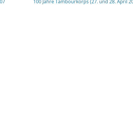
nächster
007
100 Jahre Tambourkorps (27. und 28. April 2
Beitrag: