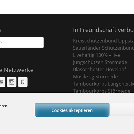
e
In Freundschaft verb
Kreisschützenbund Lippst
Sauerländer Schützenbun
Livehaftig 100% – live
Jungschützen Störmede
le Netzwerke
Blasorchester Hövelhof
Musikzug Störmede
cebook
Email
Instagram
Phone
Tambourkorps Langeneick
Tambourkorps Störmede
eren.
Cookies akzeptieren
ight © 2026
Sankt Pankratius Schützenbruderschaft Störmede
. All Rights R