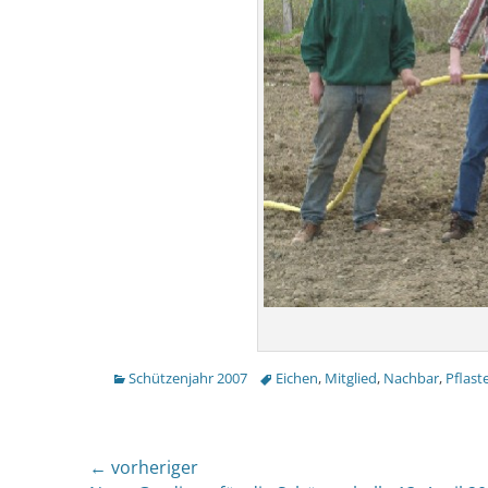
Kategorien
Tags
Schützenjahr 2007
Eichen
,
Mitglied
,
Nachbar
,
Pflast
Beitragsnavigation
← vorheriger