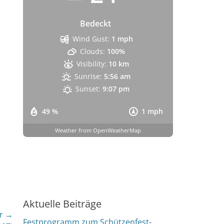
Bedeckt
Wind Gust:
1 mph
Clouds:
100%
Visibility:
10 km
Sunrise:
5:56 am
Sunset:
9:07 pm
49 %
1 mph
Weather from OpenWeatherMap
Aktuelle Beiträge
r →
Festprogramm zum Schützenfest-