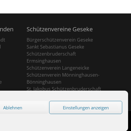
unden
Schützenvereine Geseke
adt
Bürgerschützenverein Geseke
d
Sankt Sebastianus Geseke
Schützenbruderschaft
Ermsinghausen
Schützenverein Langeneicke
Schützenverein Mönninghausen-
e
Bönninghausen
St. Jakobus Schützenbruderschaft
Ehringhausen
Ablehnen
Einstellungen anzeigen
eserved.