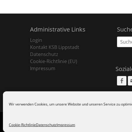
Administrative Links
Such
Suche
Login
nach:
Kontakt KSB Lippstadt
Datenschutz
Cookie-Richtlinie (EU)
Sozia
Impressum
Fa
Wir verwenden Cookies, um unsere Website und unseren Service zu optimi
Copyr
Cookie-Richtlinie
Datenschutz
Impressum