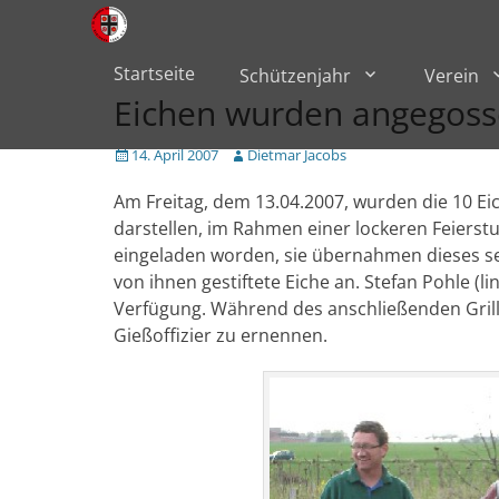
Primärmenü
zum
Inhalt
überspringen
Startseite
Schützenjahr
Verein
Eichen wurden angegosse
Veröffentlicht
Author
14. April 2007
Dietmar Jacobs
am
Am Freitag, dem 13.04.2007, wurden die 10 Ei
darstellen, im Rahmen einer lockeren Feier
eingeladen worden, sie übernahmen dieses se
von ihnen gestiftete Eiche an. Stefan Pohle (li
Verfügung. Während des anschließenden Grill
Gießoffizier zu ernennen.