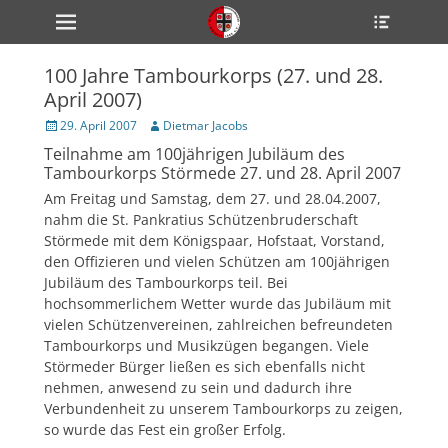
Primärmenü
Heade
zum
Toggle
Inhalt
überspringen
100 Jahre Tambourkorps (27. und 28.
ollapse
April 2007)
hild
enu
Veröffentlicht
Author
29. April 2007
Dietmar Jacobs
ollapse
am
hild
Teilnahme am 100jährigen Jubiläum des
enu
Tambourkorps Störmede 27. und 28. April 2007
ollapse
hild
Am Freitag und Samstag, dem 27. und 28.04.2007,
enu
nahm die St. Pankratius Schützenbruderschaft
Störmede mit dem Königspaar, Hofstaat, Vorstand,
den Offizieren und vielen Schützen am 100jährigen
ollapse
Jubiläum des Tambourkorps teil. Bei
hild
hochsommerlichem Wetter wurde das Jubiläum mit
enu
vielen Schützenvereinen, zahlreichen befreundeten
ollapse
Tambourkorps und Musikzügen begangen. Viele
hild
enu
Störmeder Bürger ließen es sich ebenfalls nicht
nehmen, anwesend zu sein und dadurch ihre
Verbundenheit zu unserem Tambourkorps zu zeigen,
so wurde das Fest ein großer Erfolg.