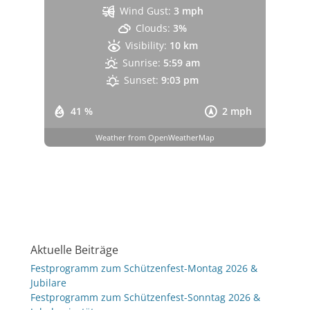
Wind Gust:
3 mph
Clouds:
3%
Visibility:
10 km
Sunrise:
5:59 am
Sunset:
9:03 pm
41 %
2 mph
Weather from OpenWeatherMap
Aktuelle Beiträge
Festprogramm zum Schützenfest-Montag 2026 &
Jubilare
Festprogramm zum Schützenfest-Sonntag 2026 &