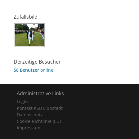
Zufallsbild
Derzeitige Besucher
58 Benutzer
online
Administrative Links
Login
Kontakt KSB Lippstadt
Datenschutz
Cookie-Richtlinie (EU)
Impressum