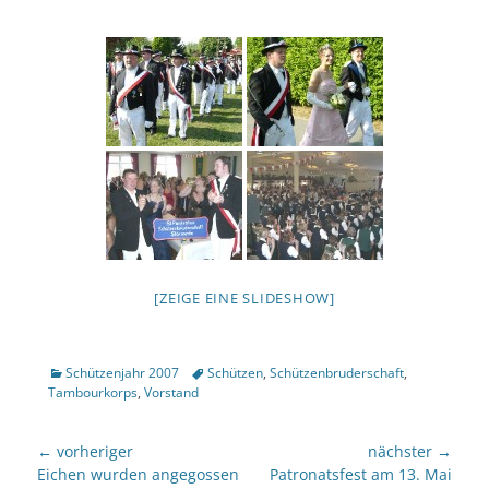
[ZEIGE EINE SLIDESHOW]
Kategorien
Tags
Schützenjahr 2007
Schützen
,
Schützenbruderschaft
,
Tambourkorps
,
Vorstand
Beitragsnavigation
← vorheriger
nächster →
Vorheriger
nächster
Eichen wurden angegossen
Patronatsfest am 13. Mai