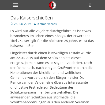
Primärmenü
Heade
zum
Toggle
Inhalt
überspringen
Das Kaiserschießen
ollapse
hild
Veröffentlicht
Author
28. Juni 2019
Dietmar Jacobs
enu
am
Es wird nur alle 25 Jahre durchgeführt, es ist etwas
ollapse
hild
besonderes im Leben eines Königs, der erworbene
enu
Titel „Kaiser“ gilt für die nächsten 25 Jahre, es ist das
ollapse
Kaiserschießen!
hild
enu
Eingeleitet durch einen kurzweiligen Festakt wurde
am 22.06.2019 auf dem Schützenplatz dieses
Ereignis, ja man kann es so sagen – zelebriert. Doch
ollapse
der Reihe nach, nach einigen Grußworten durch die
hild
Honorationen der kirchlichen und weltlichen
enu
Gemeinde wurde durch den Bürgermeister Dr.
ollapse
hild
Remco van der Velden eine überaus interessante
enu
und lustige Festrede zur Bedeutung des
Schützenwesens hier bei uns gehalten. Die
anwesenden Schützen aus Störmede, die
Schützenabordnungen aus den anderen Vereinen