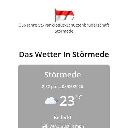
356 Jahre St.-Pankratius-Schützenbruderschaft
Störmede
Das Wetter In Störmede
Störmede
2:52 p.m.,
08/06/2026
23
°C
Bedeckt
Wind Gust:
4 mph