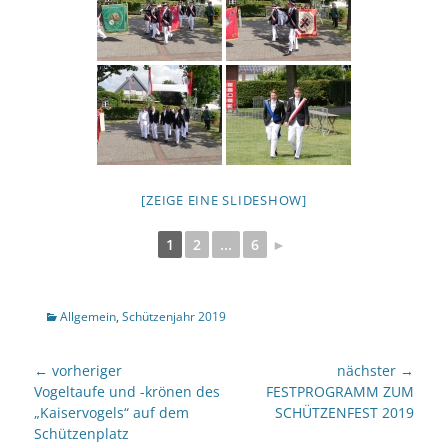
[ZEIGE EINE SLIDESHOW]
1
2
...
6
►
Kategorien
Allgemein
,
Schützenjahr 2019
Beitragsnavigation
← vorheriger
nächster →
Vorheriger
nächster
Vogeltaufe und -krönen des
FESTPROGRAMM ZUM
Beitrag:
Beitrag:
„Kaiservogels“ auf dem
SCHÜTZENFEST 2019
Schützenplatz