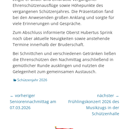
Ehrenschützenausflüge sowie Höhepunkte des
vergangenen Schützenjahres. Die Präsentation fand
bei den Anwesenden großen Anklang und sorgte für
viele Erinnerungen und Gespräche.
Zum Abschluss informierte Oberst Hubertus Sprink
noch über aktuelle Neuigkeiten sowie anstehende
Termine innerhalb der Bruderschaft.
Bei Schnittchen und verschiedenen Getränken ließen
die Ehrenschützen den Nachmittag anschließend in
gemütlicher Runde ausklingen und nutzten die
Gelegenheit zum gemeinsamen Austausch.
Kategorien
Schützenjahr 2026
Beitragsnavigation
← vorheriger
nächster →
Vorheriger
nächster
Seniorennachmittag am
Frühlingskonzert 2026 des
Beitrag:
Beitrag:
07.03.2026
Musikzugs in der
Schützenhalle