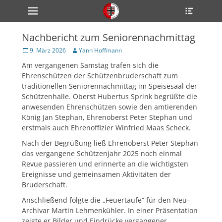
Primärmenü
Heade
zum
Toggle
Inhalt
überspringen
Nachbericht zum Seniorennachmittag
ollapse
hild
Veröffentlicht
Author
9. März 2026
Yann Hoffmann
enu
am
Am vergangenen Samstag trafen sich die
ollapse
hild
Ehrenschützen der Schützenbruderschaft zum
enu
traditionellen Seniorennachmittag im Speisesaal der
ollapse
Schützenhalle. Oberst Hubertus Sprink begrüßte die
hild
enu
anwesenden Ehrenschützen sowie den amtierenden
König Jan Stephan, Ehrenoberst Peter Stephan und
erstmals auch Ehrenoffizier Winfried Maas Scheck.
ollapse
Nach der Begrüßung ließ Ehrenoberst Peter Stephan
hild
das vergangene Schützenjahr 2025 noch einmal
enu
Revue passieren und erinnerte an die wichtigsten
ollapse
hild
Ereignisse und gemeinsamen Aktivitäten der
enu
Bruderschaft.
Anschließend folgte die „Feuertaufe“ für den Neu-
Archivar Martin Lehmenkühler. In einer Präsentation
zeigte er Bilder und Eindrücke vergangener