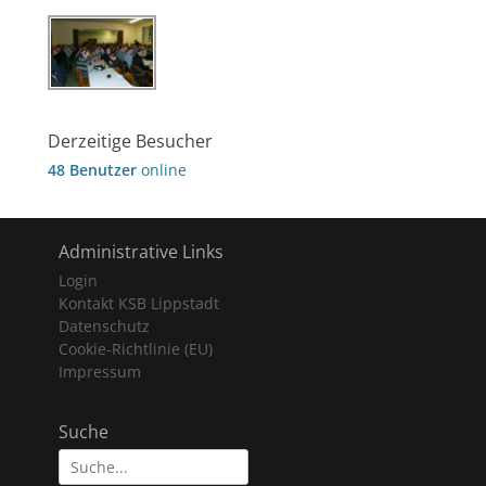
Derzeitige Besucher
48 Benutzer
online
Administrative Links
Login
Kontakt KSB Lippstadt
Datenschutz
Cookie-Richtlinie (EU)
Impressum
Suche
Suche
nach: