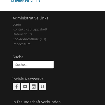
13 Benutzer
online
Administrative Links
Login
Kontakt KSB Lippstadt
Datenschutz
Cookie-Richtlinie (EU)
Impressum
Suche
Suche
nach:
Soziale Netzwerke
Facebook
Email
Instagram
Phone
In Freundschaft verbunden