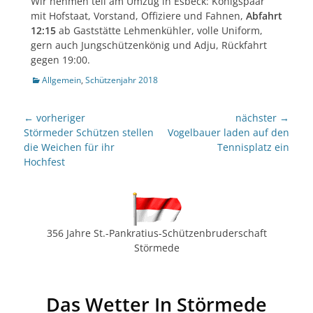
Wir nehmen teil am Umzug in Esbeck: Königspaar
mit Hofstaat, Vorstand, Offiziere und Fahnen,
Abfahrt
12:15
ab Gaststätte Lehmenkühler, volle Uniform,
gern auch Jungschützenkönig und Adju, Rückfahrt
gegen 19:00.
Kategorien
Allgemein
,
Schützenjahr 2018
Beitragsnavigation
← vorheriger
nächster →
Vorheriger
nächster
Störmeder Schützen stellen
Vogelbauer laden auf den
Beitrag:
Beitrag:
die Weichen für ihr
Tennisplatz ein
Hochfest
356 Jahre St.-Pankratius-Schützenbruderschaft
Störmede
Das Wetter In Störmede