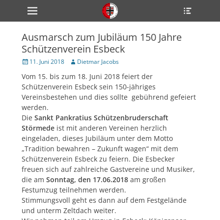
Primärmenü
Heade
zum
Toggle
Inhalt
überspringen
Ausmarsch zum Jubiläum 150 Jahre
ollapse
Schützenverein Esbeck
hild
enu
Veröffentlicht
Author
11. Juni 2018
Dietmar Jacobs
ollapse
am
hild
Vom 15. bis zum 18. Juni 2018 feiert der
enu
Schützenverein Esbeck sein 150-jähriges
ollapse
hild
Vereinsbestehen und dies sollte gebührend gefeiert
enu
werden.
Die
Sankt Pankratius Schützenbruderschaft
Störmede
ist mit anderen Vereinen herzlich
eingeladen, dieses Jubiläum unter dem Motto
ollapse
hild
„Tradition bewahren – Zukunft wagen“ mit dem
enu
Schützenverein Esbeck zu feiern. Die Esbecker
ollapse
freuen sich auf zahlreiche Gastvereine und Musiker,
hild
enu
die am
Sonntag, den 17.06.2018
am großen
Festumzug teilnehmen werden.
Stimmungsvoll geht es dann auf dem Festgelände
und unterm Zeltdach weiter.