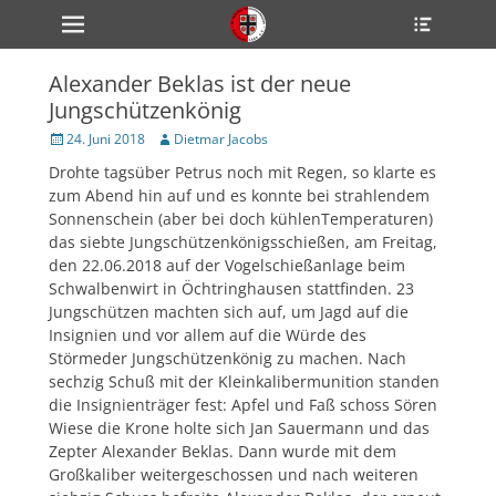
Primärmenü
Heade
zum
Toggle
Inhalt
überspringen
Alexander Beklas ist der neue
ollapse
Jungschützenkönig
hild
enu
Veröffentlicht
Author
24. Juni 2018
Dietmar Jacobs
ollapse
am
hild
Drohte tagsüber Petrus noch mit Regen, so klarte es
enu
zum Abend hin auf und es konnte bei strahlendem
ollapse
hild
Sonnenschein (aber bei doch kühlenTemperaturen)
enu
das siebte Jungschützenkönigsschießen, am Freitag,
den 22.06.2018 auf der Vogelschießanlage beim
Schwalbenwirt in Öchtringhausen stattfinden. 23
Jungschützen machten sich auf, um Jagd auf die
ollapse
hild
Insignien und vor allem auf die Würde des
enu
Störmeder Jungschützenkönig zu machen. Nach
ollapse
sechzig Schuß mit der Kleinkalibermunition standen
hild
enu
die Insignienträger fest: Apfel und Faß schoss Sören
Wiese die Krone holte sich Jan Sauermann und das
Zepter Alexander Beklas. Dann wurde mit dem
Großkaliber weitergeschossen und nach weiteren