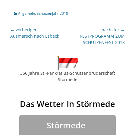
Kategorien
Allgemein
,
Schützenjahr 2018
Beitragsnavigation
← vorheriger
nächster →
Vorheriger
nächster
Ausmarsch nach Esbeck
FESTPROGRAMM ZUM
Beitrag:
Beitrag:
SCHÜTZENFEST 2018
356 Jahre St.-Pankratius-Schützenbruderschaft
Störmede
Das Wetter In Störmede
Störmede