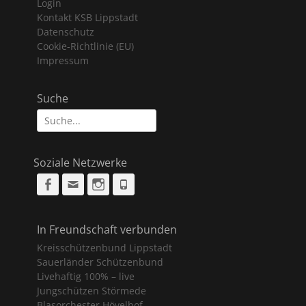
Login
Kontakt KSB Lippstadt
Datenschutz
Cookie-Richtlinie (EU)
Impressum
Suche
Suche
nach:
Soziale Netzwerke
Facebook
Email
Instagram
Phone
In Freundschaft verbunden
Kreisschützenbund Lippstadt
Sauerländer Schützenbund
Livehaftig 100% – live
Jungschützen Störmede
Blasorchester Hövelhof