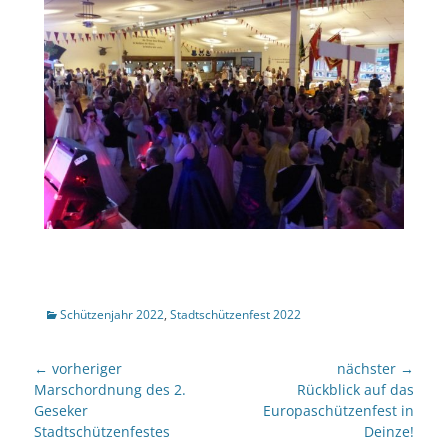
Kategorien
Schützenjahr 2022
,
Stadtschützenfest 2022
Beitragsnavigation
← vorheriger
nächster →
Vorheriger
nächster
Marschordnung des 2.
Rückblick auf das
Beitrag:
Beitrag:
Geseker
Europaschützenfest in
Stadtschützenfestes
Deinze!