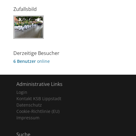
Zufallsbild
Derzeitige Besucher
6 Benutzer
online
Administrative Links
Login
Kontakt KSB Lippstadt
Datenschutz
Cookie-Richtlinie (EU)
Impressum
Suche