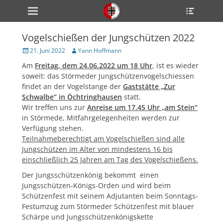
Primärmenü
Heade
zum
Toggle
Inhalt
überspringen
Vogelschießen der Jungschützen 2022
ollapse
hild
Veröffentlicht
Author
21. Juni 2022
Yann Hoffmann
enu
am
Am
Freitag, dem 24.06.2022 um 18 Uhr
, ist es wieder
ollapse
hild
soweit: das Störmeder Jungschützenvogelschiessen
enu
findet an der Vogelstange der
Gaststätte „Zur
ollapse
Schwalbe“ in Öchtringhausen
statt.
hild
enu
Wir treffen uns zur
Anreise um 17.45 Uhr „am Stein“
in Störmede, Mitfahrgelegenheiten werden zur
Verfügung stehen.
Teilnahmeberechtigt am Vogelschießen sind alle
ollapse
hild
Jungschützen im Alter von mindestens 16 bis
enu
einschließlich 25 Jahren am Tag des Vogelschießens.
ollapse
hild
Der Jungsschützenkönig bekommt einen
enu
Jungsschützen-Königs-Orden und wird beim
Schützenfest mit seinem Adjutanten beim Sonntags-
Festumzug zum Störmeder Schützenfest mit blauer
Schärpe und Jungsschützenkönigskette