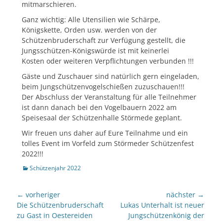
mitmarschieren.
Ganz wichtig: Alle Utensilien wie Schärpe,
Königskette, Orden usw. werden von der
Schützenbruderschaft zur Verfügung gestellt, die
Jungsschützen-Königswürde ist mit keinerlei
Kosten oder weiteren Verpflichtungen verbunden !!!
Gäste und Zuschauer sind natürlich gern eingeladen,
beim Jungschützenvogelschießen zuzuschauen!!!
Der Abschluss der Veranstaltung für alle Teilnehmer
ist dann danach bei den Vogelbauern 2022 am
Speisesaal der Schützenhalle Störmede geplant.
Wir freuen uns daher auf Eure Teilnahme und ein
tolles Event im Vorfeld zum Störmeder Schützenfest
2022!!!
Kategorien
Schützenjahr 2022
Beitragsnavigation
← vorheriger
nächster →
Vorheriger
nächster
Die Schützenbruderschaft
Lukas Unterhalt ist neuer
Beitrag:
Beitrag:
zu Gast in Oestereiden
Jungschützenkönig der