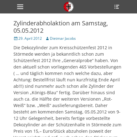
Primärmenü
Heade
zum
Toggle
Inhalt
überspringen
Zylinderabholaktion am Samstag,
ollapse
05.05.2012
hild
enu
Veröffentlicht
Author
29. April 2012
Dietmar Jacobs
ollapse
am
hild
Die Dekozylinder zum Kreisschützenfest 2012 in
enu
Störmede werden ja bekanntlich schon zum
ollapse
hild
Schützenfest 2012 Ihre „Generalprobe“ haben. Von
enu
den aktuell schon vorliegenden 465 Vorbestellungen
( … und täglich kommen noch welche dazu, aber
Achtung: Bestellfrist läuft nun kurzfristig Ende April
ab!!!) sind nunmehr auch schon alle Zylinder der
ollapse
hild
Version „Königs-Blau“ fertig. Darüber hinaus sind
enu
auch ca. die Hälfte der weiteren Versionen „Rot-
ollapse
Weiß“ bzw. „Weiß“ auslieferungsbereit. Daher
hild
enu
besteht am kommenden Samstag, 05.05.2012 von 9-
12 Uhr Gelegenheit, bereits fertige vorbestellte
Dekozylinder an der Schützenhalle in Störmede zum
Preis von 15,– Euro/Stück abzuholen (soweit der