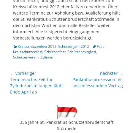
Vorrat reicht) und ggf. auch schon den Sticker zum
Kreisschützenfest 2012 ebenfalls zu erwerben. Über
weitere Termine zur Abholung bzw. Auslieferung hält
die St. Pankratius-Schützenbruderschaft Störmede in
den nächsten Wochen dann alle Besteller weiter
informiert. Alle fristgerecht eingegangenen
Vorbestellungen werden berücksichtigt.
Kategorien
Tags
Kreisschützenfest 2012
,
Schützenjahr 2012
Fest
,
Kreisschützenfest
,
Schützenfest
,
Schützenmitglied
,
Schützenverein
,
Zylinder
Beitragsnavigation
← vorheriger
nächster →
Vorheriger
nächster
Terminsache: Zeit für
Pankratiusprozession mit
Beitrag:
Beitrag:
Zylinderbestellungen läuft
anschliessendem Vortrag
Ende April ab
356 Jahre St.-Pankratius-Schützenbruderschaft
Störmede