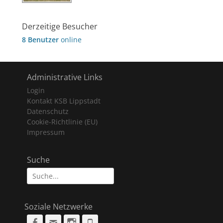
Derzeitige Besucher
8 Benutzer
online
Administrative Links
Login
Kontakt KSB Lippstadt
Datenschutz
Cookie-Richtlinie (EU)
Impressum
Suche
Suche
nach:
Soziale Netzwerke
Facebook
Email
Instagram
Phone