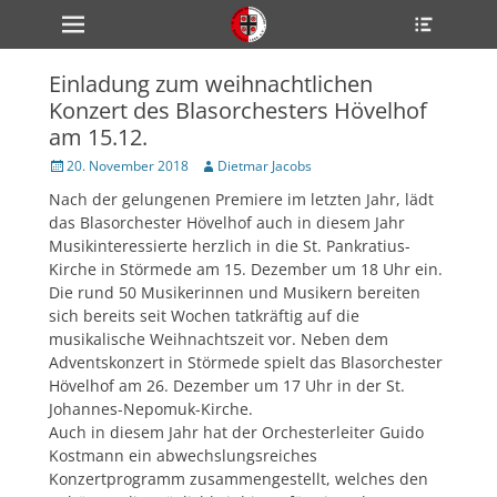
Primärmenü
Heade
zum
Toggle
Inhalt
überspringen
Einladung zum weihnachtlichen
ollapse
Konzert des Blasorchesters Hövelhof
hild
enu
am 15.12.
ollapse
hild
Veröffentlicht
Author
20. November 2018
Dietmar Jacobs
enu
am
Nach der gelungenen Premiere im letzten Jahr, lädt
ollapse
hild
das Blasorchester Hövelhof auch in diesem Jahr
enu
Musikinteressierte herzlich in die St. Pankratius-
Kirche in Störmede am 15. Dezember um 18 Uhr ein.
Die rund 50 Musikerinnen und Musikern bereiten
ollapse
sich bereits seit Wochen tatkräftig auf die
hild
musikalische Weihnachtszeit vor. Neben dem
enu
Adventskonzert in Störmede spielt das Blasorchester
ollapse
hild
Hövelhof am 26. Dezember um 17 Uhr in der St.
enu
Johannes-Nepomuk-Kirche.
Auch in diesem Jahr hat der Orchesterleiter Guido
Kostmann ein abwechslungsreiches
Konzertprogramm zusammengestellt, welches den