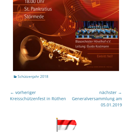
Kategorien
Schützenjahr 2018
Beitragsnavigation
← vorheriger
nächster →
Vorheriger
nächster
Kreisschützenfest in Rüthen
Generalversammlung am
Beitrag:
Beitrag:
05.01.2019