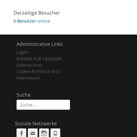
Derzeitige Besucher
5 Benutzer
online
Administrative Links
Login
Kontakt KSB Lippstadt
Datenschutz
Cookie-Richtlinie (EU)
Impressum
Suche
Suche
nach:
Soziale Netzwerke
Facebook
Email
Instagram
Phone