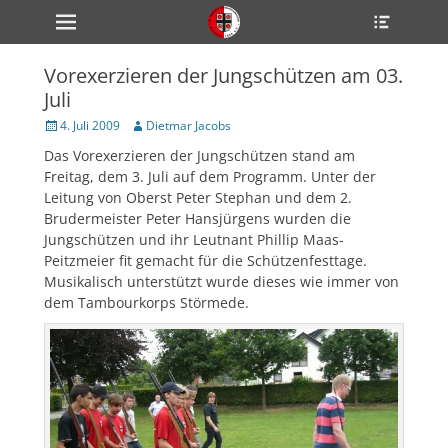
Primärmenü
Heade
zum
Toggle
Inhalt
überspringen
Vorexerzieren der Jungschützen am 03.
ollapse
Juli
hild
enu
Veröffentlicht
Author
4. Juli 2009
Dietmar Jacobs
ollapse
am
hild
Das Vorexerzieren der Jungschützen stand am
enu
Freitag, dem 3. Juli auf dem Programm. Unter der
ollapse
hild
Leitung von Oberst Peter Stephan und dem 2.
enu
Brudermeister Peter Hansjürgens wurden die
Jungschützen und ihr Leutnant Phillip Maas-
Peitzmeier fit gemacht für die Schützenfesttage.
Musikalisch unterstützt wurde dieses wie immer von
ollapse
hild
dem Tambourkorps Störmede.
enu
ollapse
hild
enu