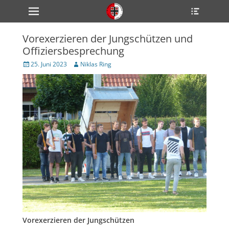
Primärmenü
Heade
zum
Toggle
Inhalt
überspringen
Vorexerzieren der Jungschützen und
ollapse
Offiziersbesprechung
hild
enu
Veröffentlicht
Author
25. Juni 2023
Niklas Ring
ollapse
am
hild
enu
ollapse
hild
enu
ollapse
hild
enu
ollapse
hild
enu
Vorexerzieren der Jungschützen