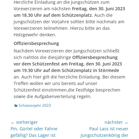
Herzliche Einladung an die Jungschützen zum
Vorexerzieren am nächsten
Freitag, den 30. Juni 2023
um 18.30 Uhr auf dem Schützenplatz
. Auch die
Jungschützen der Vorjahre sollten bitte nochmals am
Vorexerzieren teilnehmen. Hierzu bitte an das
Holzgewehr denken.
Offiziersbesprechung
Nachdem Vorexerzieren der Jungschützen schließt
sich nahtlos die diesjährige
Offiziersbesprechung
vor dem Schützenfest am Freitag, den 30. Juni 2023
um 19.30 Uhr auf dem Schützenplatz in Störmede
an. Auch hier gilt die herzliche Einladung. Bei diesem
Treffen wollen wir uns bereits auf unser
Schützenfest einstimmen,die Festfolge besprechen
sowie die Aufgabenverteilung regeln.
Kategorien
Schützenjahr 2023
Beitragsnavigation
← vorheriger
nächster →
Vorheriger
nächster
Pin, Gürtel oder Fahne
Paul Lass ist neuer
Beitrag:
Beitrag:
gefällig? Das Lager ist
Jungschützenkönig der