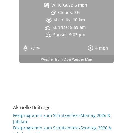
Wind Gust:
6 mph
Clouds:
2%
Visibility:
10 km
Sunrise:
5:59 am
Sunset:
9:03 pm
77 %
4 mph
Weather from OpenWeatherMap
Aktuelle Beiträge
Festprogramm zum Schützenfest-Montag 2026 &
Jubilare
Festprogramm zum Schützenfest-Sonntag 2026 &