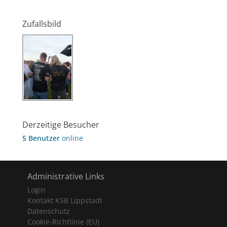
Zufallsbild
Derzeitige Besucher
5 Benutzer
online
Administrative Links
Login
Kontakt KSB Lippstadt
Datenschutz
Cookie-Richtlinie (EU)