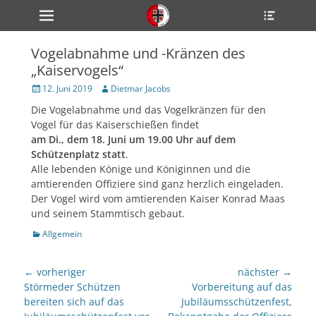
Primärmenü
Heade
zum
Toggle
Inhalt
überspringen
Vogelabnahme und -Kränzen des
ollapse
„Kaiservogels“
hild
enu
Veröffentlicht
Author
12. Juni 2019
Dietmar Jacobs
ollapse
am
hild
Die Vogelabnahme und das Vogelkränzen für den
enu
Vogel für das Kaiserschießen findet
ollapse
hild
am Di., dem 18. Juni um 19.00 Uhr auf dem
enu
Schützenplatz statt
.
Alle lebenden Könige und Königinnen und die
amtierenden Offiziere sind ganz herzlich eingeladen.
Der Vogel wird vom amtierenden Kaiser Konrad Maas
ollapse
hild
und seinem Stammtisch gebaut.
enu
Kategorien
ollapse
Allgemein
hild
enu
Beitragsnavigation
← vorheriger
nächster →
Vorheriger
nächster
Störmeder Schützen
Vorbereitung auf das
Beitrag:
Beitrag:
bereiten sich auf das
Jubiläumsschützenfest,