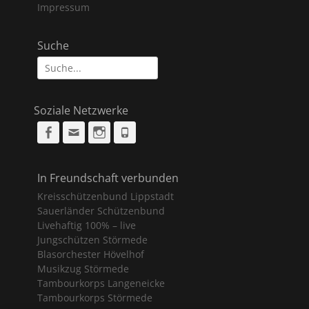
Impressum
Suche
Suche
nach:
Soziale Netzwerke
Facebook
Email
Instagram
Phone
In Freundschaft verbunden
Kreisschützenbund Lippstadt
Sauerländer Schützenbund
Livehaftig 100% – live
Jungschützen Störmede
Blasorchester Hövelhof
Musikzug Störmede
Tambourkorps Langeneicke
Tambourkorps Störmede