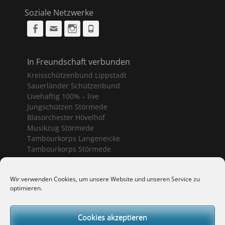
Soziale Netzwerke
Facebook
Email
Instagram
Phone
In Freundschaft verbunden
Kreisschützenbund Lippstadt
Sauerländer Schützenbund
Livehaftig 100% – live
Jungschützen Störmede
Blasorchester Hövelhof
Musikzug Störmede
Tambourkorps Langeneicke
Tambourkorps Störmede
Schützenvereine Geseke
Wir verwenden Cookies, um unsere Website und unseren Service zu
optimieren.
Bürgerschützenverein Geseke
Sankt Sebastianus Geseke
Schützenbruderschaft Ermsinghausen
Cookies akzeptieren
Schützenverein Langeneicke