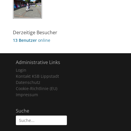
Derzeitige Besucher
13 Benutzer
online
Administrative Links
Login
Kontakt KSB Lippstadt
Datenschutz
Cookie-Richtlinie (EU)
Impressum
Suche
Suche
nach: