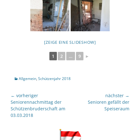
[ZEIGE EINE SLIDESHOW]
1
2
...
9
►
Kategorien
Allgemein
,
Schützenjahr 2018
Beitragsnavigation
← vorheriger
nächster →
Vorheriger
nächster
Seniorennachmittag der
Senioren gefällt der
Beitrag:
Beitrag:
Schützenbruderschaft am
Speiseraum
03.03.2018