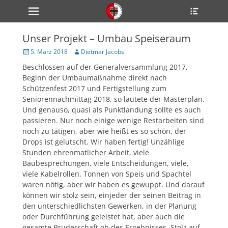
Primärmenü
Heade
zum
Toggle
Inhalt
überspringen
Unser Projekt – Umbau Speiseraum
ollapse
hild
Veröffentlicht
Author
5. März 2018
Dietmar Jacobs
enu
am
Beschlossen auf der Generalversammlung 2017,
ollapse
hild
Beginn der Umbaumaßnahme direkt nach
enu
Schützenfest 2017 und Fertigstellung zum
ollapse
Seniorennachmittag 2018, so lautete der Masterplan.
hild
enu
Und genauso, quasi als Punktlandung sollte es auch
passieren. Nur noch einige wenige Restarbeiten sind
noch zu tätigen, aber wie heißt es so schön, der
Drops ist gelutscht. Wir haben fertig! Unzählige
ollapse
hild
Stunden ehrenmatlicher Arbeit, viele
enu
Baubesprechungen, viele Entscheidungen, viele,
ollapse
viele Kabelrollen, Tonnen von Speis und Spachtel
hild
enu
waren nötig, aber wir haben es gewuppt. Und darauf
können wir stolz sein, einjeder der seinen Beitrag in
den unterschiedlichsten Gewerken, in der Planung
oder Durchführung geleistet hat, aber auch die
gesamte Bruderschaft ob des Ergebnisses. Stolz auf