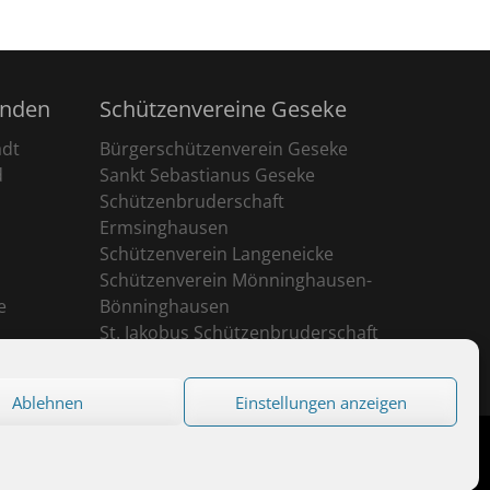
unden
Schützenvereine Geseke
adt
Bürgerschützenverein Geseke
d
Sankt Sebastianus Geseke
Schützenbruderschaft
Ermsinghausen
Schützenverein Langeneicke
Schützenverein Mönninghausen-
e
Bönninghausen
St. Jakobus Schützenbruderschaft
Ehringhausen
Ablehnen
Einstellungen anzeigen
eserved.