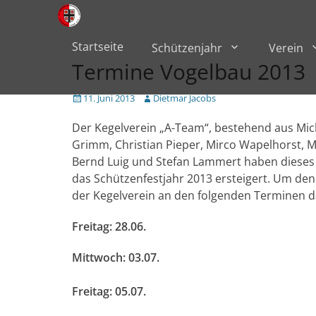
Primärmenü
zum
Inhalt
überspringen
Startseite
Schützenjahr
Verein
Termine Vogelbau 2013
Veröffentlicht
Author
11. Juni 2013
Dietmar Jacobs
am
Der Kegelverein „A-Team“, bestehend aus Mic
Grimm, Christian Pieper, Mirco Wapelhorst, Ma
Bernd Luig und Stefan Lammert haben dieses
das Schützenfestjahr 2013 ersteigert. Um den
der Kegelverein an den folgenden Terminen da
Freitag: 28.06.
Mittwoch: 03.07.
Freitag: 05.07.