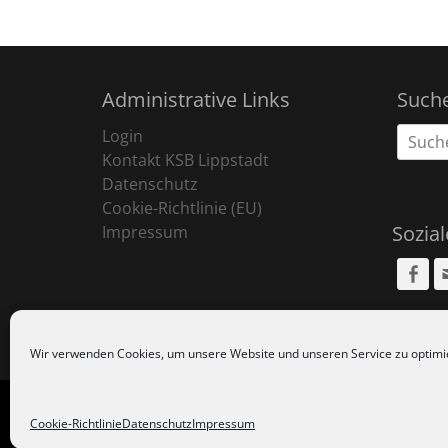
Administrative Links
Such
Suche
Login
nach:
Kontakt KSB Lippstadt
Datenschutz
Cookie-Richtlinie (EU)
Sozia
Impressum
Fa
Wir verwenden Cookies, um unsere Website und unseren Service zu optimi
Copyr
Cookie-Richtlinie
Datenschutz
Impressum