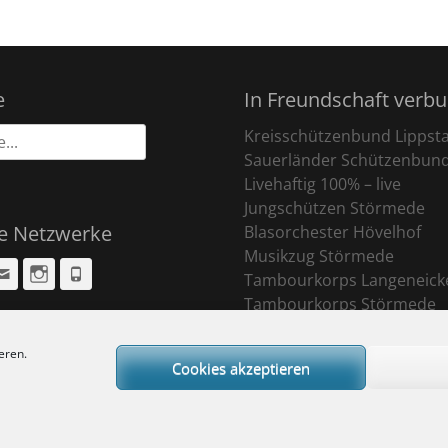
e
In Freundschaft verb
Kreisschützenbund Lippst
Sauerländer Schützenbun
Livehaftig 100% – live
Jungschützen Störmede
le Netzwerke
Blasorchester Hövelhof
Musikzug Störmede
cebook
Email
Instagram
Phone
Tambourkorps Langeneick
Tambourkorps Störmede
eren.
Cookies akzeptieren
ight © 2026
Sankt Pankratius Schützenbruderschaft Störmede
. All Rights R