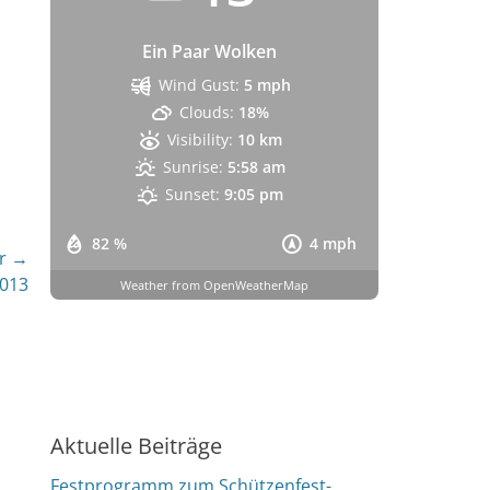
Ein Paar Wolken
Wind Gust:
5 mph
Clouds:
18%
Visibility:
10 km
Sunrise:
5:58 am
Sunset:
9:05 pm
82 %
4 mph
r →
013
Weather from OpenWeatherMap
Aktuelle Beiträge
Festprogramm zum Schützenfest-