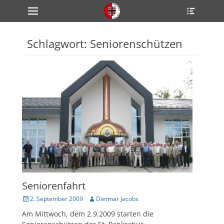
Primärmenü
Heade
zum
Toggle
Inhalt
überspringen
Schlagwort:
Seniorenschützen
ollapse
hild
enu
ollapse
hild
enu
ollapse
hild
enu
ollapse
hild
enu
ollapse
hild
enu
Seniorenfahrt
Veröffentlicht
Author
2. September 2009
Dietmar Jacobs
am
Am Mittwoch, dem 2.9.2009 starten die