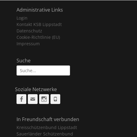
Administrative Links
Login
Kontakt KSB Lippstadt
Datenschutz
Cookie-Richtlinie (EU)
Impressum
Suche
Suche
nach:
Soziale Netzwerke
Facebook
Email
Instagram
Phone
In Freundschaft verbunden
Kreisschützenbund Lippstadt
Sauerländer Schützenbund