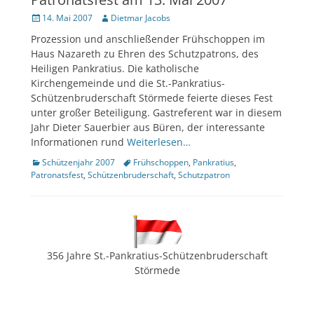
Veröffentlicht
Author
14. Mai 2007
Dietmar Jacobs
am
Prozession und anschließender Frühschoppen im
Haus Nazareth zu Ehren des Schutzpatrons, des
Heiligen Pankratius. Die katholische
Kirchengemeinde und die St.-Pankratius-
Schützenbruderschaft Störmede feierte dieses Fest
unter großer Beteiligung. Gastreferent war in diesem
Jahr Dieter Sauerbier aus Büren, der interessante
Informationen rund
Weiterlesen…
Kategorien
Tags
Schützenjahr 2007
Frühschoppen
,
Pankratius
,
Patronatsfest
,
Schützenbruderschaft
,
Schutzpatron
356 Jahre St.-Pankratius-Schützenbruderschaft
Störmede