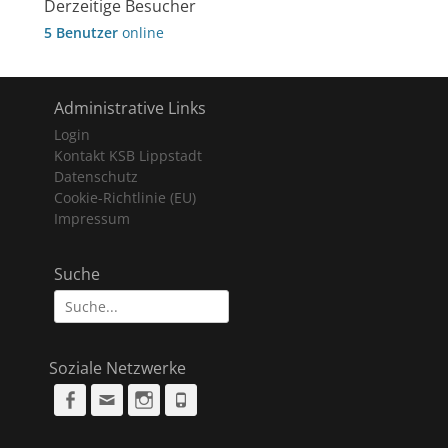
Derzeitige Besucher
5 Benutzer
online
Administrative Links
Login
Kontakt KSB Lippstadt
Datenschutz
Cookie-Richtlinie (EU)
Impressum
Suche
Suche
nach:
Soziale Netzwerke
Facebook
Email
Instagram
Phone