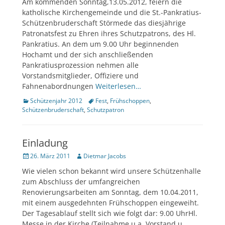
Am kommenden Sonntag,13.05.2012, feiern die
katholische Kirchengemeinde und die St.-Pankratius-
Schützenbruderschaft Störmede das diesjährige
Patronatsfest zu Ehren ihres Schutzpatrons, des Hl.
Pankratius. An dem um 9.00 Uhr beginnenden
Hochamt und der sich anschließenden
Pankratiusprozession nehmen alle
Vorstandsmitglieder, Offiziere und
Fahnenabordnungen
Weiterlesen…
Kategorien
Tags
Schützenjahr 2012
Fest
,
Frühschoppen
,
Schützenbruderschaft
,
Schutzpatron
Einladung
Veröffentlicht
Author
26. März 2011
Dietmar Jacobs
am
Wie vielen schon bekannt wird unsere Schützenhalle
zum Abschluss der umfangreichen
Renovierungsarbeiten am Sonntag, dem 10.04.2011,
mit einem ausgedehnten Frühschoppen eingeweiht.
Der Tagesablauf stellt sich wie folgt dar: 9.00 UhrHl.
Messe in der Kirche (Teilnahme u.a. Vorstand u.