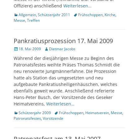
Offiziere) anschließend
Weiterlesen…
Kategorien
Tags
Allgemein
,
Schützenjahr 2011
Frühschoppen
,
Kirche
,
Messe
,
Treffen
Pankratiusprozession 17. Mai 2009
Veröffentlicht
Author
18. Mai 2009
Dietmar Jacobs
am
Während der diesjährigen Messe zu Beginn des
Patronatsfestes weihte Präses Thomas Schmidt die
neu renovierte Jungmännerfahne. Die Prozession
hatte als Station das umgesetzten und neu
aufgebaute Pankratiusheiligenhäuschen, welches
ebenfalls geweit wurde. Anschließend referierte
Hans-Peter Busch, der Vorsitzende des Geseker
Heimatvereins,
Weiterlesen…
Kategorien
Tags
Schützenjahr 2009
Frühschoppen
,
Heimatverein
,
Messe
,
Patronatsfestes
,
Vorsitzende
Patronatsfest am 13. Mai 2007