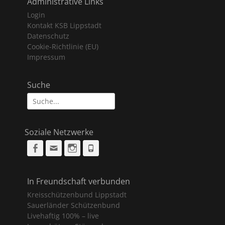
Administrative Links
Login
Kontakt KSB Lippstadt
Datenschutz
Cookie-Richtlinie (EU)
Impressum
Suche
Suche
nach:
Soziale Netzwerke
Facebook
Email
Instagram
Phone
In Freundschaft verbunden
Kreisschützenbund Lippstadt
Sauerländer Schützenbund
Livehaftig 100% – live