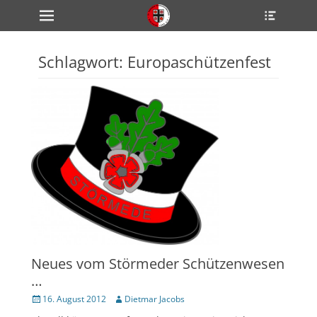
Primärmenü
Heade
zum
Toggle
Inhalt
überspringen
Schlagwort:
Europaschützenfest
ollapse
hild
enu
ollapse
hild
enu
ollapse
hild
enu
ollapse
hild
enu
ollapse
hild
enu
Neues vom Störmeder Schützenwesen
…
Veröffentlicht
Author
16. August 2012
Dietmar Jacobs
am