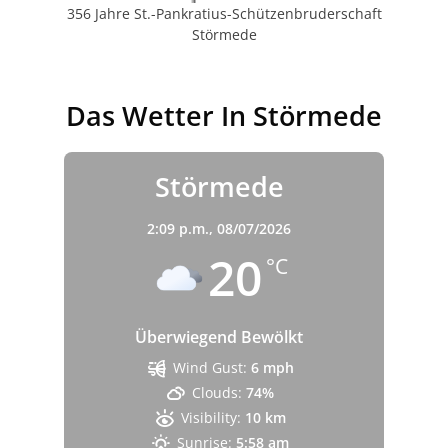
356 Jahre St.-Pankratius-Schützenbruderschaft
Störmede
Das Wetter In Störmede
Störmede
2:09 p.m.,
08/07/2026
20
°C
Überwiegend Bewölkt
Wind Gust:
6 mph
Clouds:
74%
Visibility:
10 km
Sunrise:
5:58 am