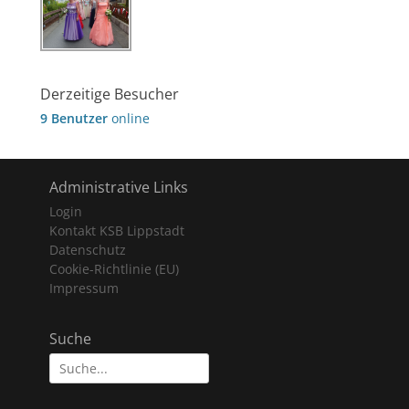
Derzeitige Besucher
9 Benutzer
online
Administrative Links
Login
Kontakt KSB Lippstadt
Datenschutz
Cookie-Richtlinie (EU)
Impressum
Suche
Suche
nach: