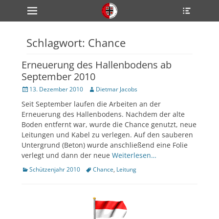
Primärmenü
Heade
zum
Toggle
Inhalt
überspringen
Schlagwort:
Chance
ollapse
hild
enu
Erneuerung des Hallenbodens ab
ollapse
hild
September 2010
enu
ollapse
Veröffentlicht
Author
13. Dezember 2010
Dietmar Jacobs
hild
am
enu
Seit September laufen die Arbeiten an der
Erneuerung des Hallenbodens. Nachdem der alte
Boden entfernt war, wurde die Chance genutzt, neue
Leitungen und Kabel zu verlegen. Auf den sauberen
ollapse
hild
Untergrund (Beton) wurde anschließend eine Folie
enu
verlegt und dann der neue
Weiterlesen…
ollapse
hild
Kategorien
Tags
Schützenjahr 2010
Chance
,
Leitung
enu