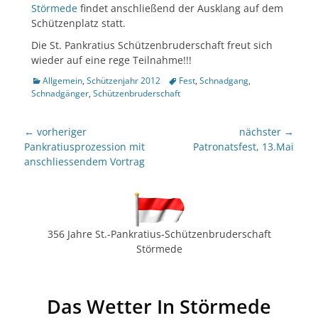
Störmede
findet anschließend der Ausklang auf dem
Schützenplatz statt.
Die St. Pankratius Schützenbruderschaft freut sich
wieder auf eine rege Teilnahme!!!
Kategorien
Tags
Allgemein
,
Schützenjahr 2012
Fest
,
Schnadgang
,
Schnadgänger
,
Schützenbruderschaft
Beitragsnavigation
← vorheriger
nächster →
Vorheriger
nächster
Pankratiusprozession mit
Patronatsfest, 13.Mai
Beitrag:
Beitrag:
anschliessendem Vortrag
356 Jahre St.-Pankratius-Schützenbruderschaft
Störmede
Das Wetter In Störmede