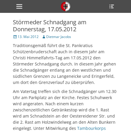
Primärmenü
Heade
zum
Toggle
Inhalt
überspringen
Störmeder Schnadgang am
ollapse
Donnerstag, 17.05.2012
hild
enu
Veröffentlicht
Author
13. Mai 2012
Dietmar Jacobs
ollapse
am
hild
Traditionsgemäß führt die St. Pankratius
enu
Schützenbruderschaft auch in diesem Jahr am
ollapse
hild
Christi Himmelfahrts-Tag am 17.05.2012 den
enu
Störmeder Schnadgang durch. In diesem Jahr gehen
die Schnadgänger entlang an den westlichen und
südlichen Grenzen zu Langeneicke und Eringerfeld,
um dort den Grenzverlauf zu überprüfen.
ollapse
hild
enu
Am Vatertag treffen sich die Schnadgänger um 12.30
ollapse
Uhr am Parkplatz an der Kirche. Festes Schuhwerk
hild
wird angeraten. Nach einem kurzen
enu
zwischenzeitlichen Getränkestop wird die 1. Rast
wird am Schnadstein an der Oestereidener Str. und
die 2. Rast am Holzwindelweg an den Alten Bunkern
eingelegt. Unter Mitwirkung des
Tambourkorps