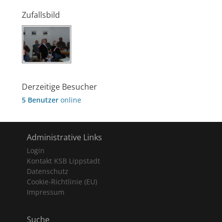
Zufallsbild
Derzeitige Besucher
5 Benutzer
online
Administrative Links
Login
Kontakt KSB Lippstadt
Datenschutz
Cookie-Richtlinie (EU)
Impressum
Suche