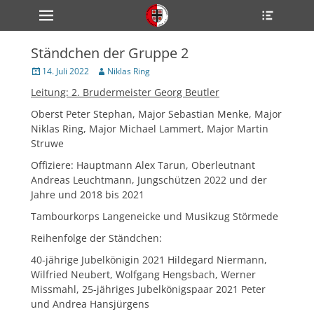
Primärmenü
Heade
zum
Toggle
Inhalt
überspringen
Ständchen der Gruppe 2
ollapse
hild
Veröffentlicht
Author
14. Juli 2022
Niklas Ring
enu
am
Leitung: 2. Brudermeister Georg Beutler
ollapse
hild
enu
Oberst Peter Stephan, Major Sebastian Menke, Major
ollapse
Niklas Ring, Major Michael Lammert, Major Martin
hild
Struwe
enu
Offiziere: Hauptmann Alex Tarun, Oberleutnant
Andreas Leuchtmann, Jungschützen 2022 und der
Jahre und 2018 bis 2021
ollapse
hild
Tambourkorps Langeneicke und Musikzug Störmede
enu
ollapse
Reihenfolge der Ständchen:
hild
enu
40-jährige Jubelkönigin 2021 Hildegard Niermann,
Wilfried Neubert, Wolfgang Hengsbach, Werner
Missmahl, 25-jähriges Jubelkönigspaar 2021 Peter
und Andrea Hansjürgens