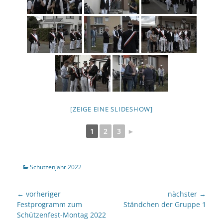
[ZEIGE EINE SLIDESHOW]
1
2
3
►
Kategorien
Schützenjahr 2022
Beitragsnavigation
← vorheriger
nächster →
Vorheriger
nächster
Festprogramm zum
Ständchen der Gruppe 1
Beitrag:
Beitrag:
Schützenfest-Montag 2022