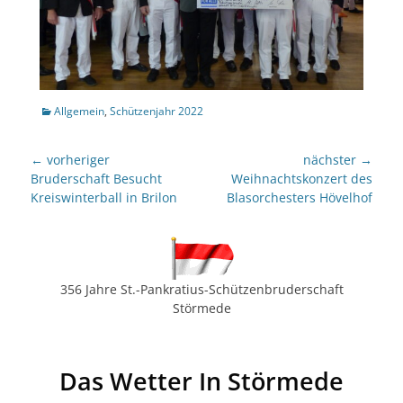
Kategorien
Allgemein
,
Schützenjahr 2022
Beitragsnavigation
← vorheriger
nächster →
Vorheriger
nächster
Bruderschaft Besucht
Weihnachtskonzert des
Beitrag:
Beitrag:
Kreiswinterball in Brilon
Blasorchesters Hövelhof
356 Jahre St.-Pankratius-Schützenbruderschaft
Störmede
Das Wetter In Störmede