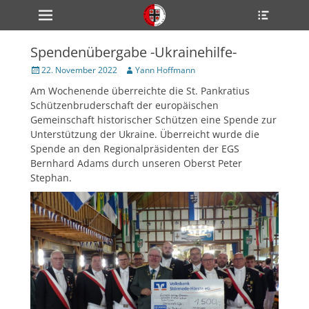
Primärmenü
Heade
zum
Toggle
Inhalt
überspringen
Spendenübergabe -Ukrainehilfe-
ollapse
hild
Veröffentlicht
Author
22. November 2022
Yann Hoffmann
enu
am
Am Wochenende überreichte die St. Pankratius
ollapse
hild
Schützenbruderschaft der europäischen
enu
Gemeinschaft historischer Schützen eine Spende zur
ollapse
Unterstützung der Ukraine. Überreicht wurde die
hild
enu
Spende an den Regionalpräsidenten der EGS
Bernhard Adams durch unseren Oberst Peter
Stephan.
ollapse
hild
enu
ollapse
hild
enu