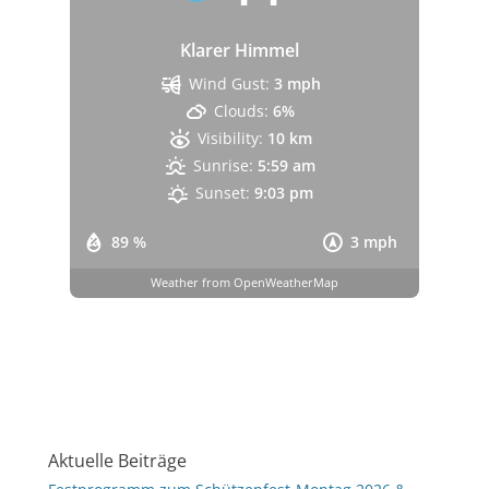
Klarer Himmel
Wind Gust:
3 mph
Clouds:
6%
Visibility:
10 km
Sunrise:
5:59 am
Sunset:
9:03 pm
89 %
3 mph
Weather from OpenWeatherMap
Aktuelle Beiträge