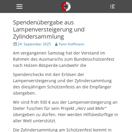
Primärmenü
Heade
zum
Toggle
Inhalt
überspringen
Spendenübergabe aus
ollapse
Lampenversteigerung und
hild
enu
Zylindersammlung
ollapse
hild
Veröffentlicht
Author
24. September 2025
Yann Hoffmann
enu
am
Am vergangenen Samstag hat der Vorstand im
ollapse
hild
Rahmen des Ausmarschs zum Bundesschützenfest
enu
nach Holzen-Bösperde-Landwehr die
Spendenchecks mit den Erlösen der
Lampenversteigerung und der Zylindersammlung
ollapse
des diesjährigen Schützenfests an die Empfänger
hild
enu
übergeben.
ollapse
hild
Wir sind froh 930 € aus der Lampenversteigerung an
enu
Dieter Tuschen für sein Projekt „
Herz und Mehr“
übergeben zu dürfen. Hier werden Hilfsbedürftige in
aller Welt unterstützt.
Die Zylindersammlung am Schützenfest kommt in