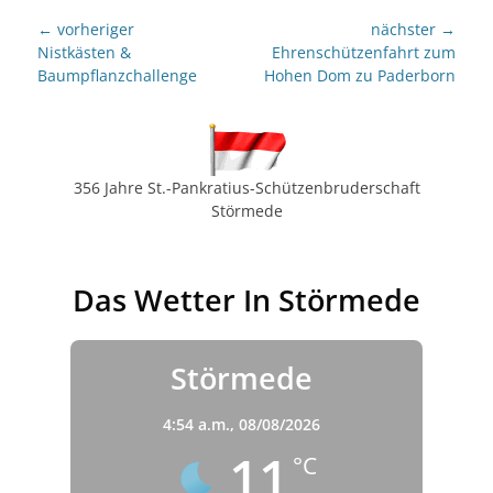
Beitragsnavigation
← vorheriger
nächster →
Vorheriger
nächster
Nistkästen &
Ehrenschützenfahrt zum
Beitrag:
Beitrag:
Baumpflanzchallenge
Hohen Dom zu Paderborn
356 Jahre St.-Pankratius-Schützenbruderschaft
Störmede
Das Wetter In Störmede
Störmede
4:54 a.m.,
08/08/2026
11
°C