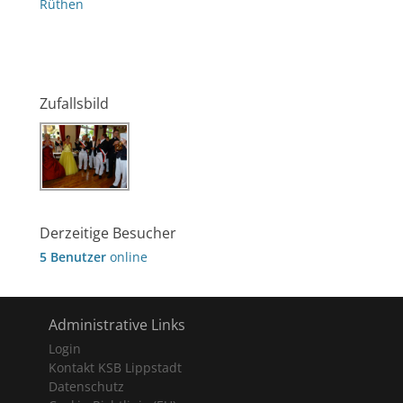
Rüthen
Zufallsbild
Derzeitige Besucher
5 Benutzer
online
Administrative Links
Login
Kontakt KSB Lippstadt
Datenschutz