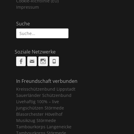
Cookie-Richtlinie (EU)
Impressum
Suche
Suche
nach:
Soziale Netzwerke
Facebook
Email
Instagram
Phone
In Freundschaft verbunden
Kreisschützenbund Lippstadt
Sauerländer Schützenbund
Livehaftig 100% – live
Jungschützen Störmede
Blasorchester Hövelhof
Musikzug Störmede
Tambourkorps Langeneicke
Tambourkorps Störmede