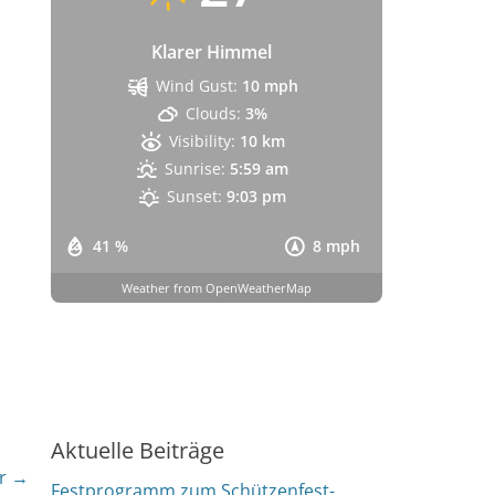
Klarer Himmel
Wind Gust:
10 mph
Clouds:
3%
Visibility:
10 km
Sunrise:
5:59 am
Sunset:
9:03 pm
41 %
8 mph
Weather from OpenWeatherMap
Aktuelle Beiträge
r →
Festprogramm zum Schützenfest-