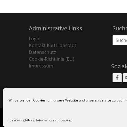
Administrative Links
Such
Suche
Login
nach:
Kontakt KSB Lippstadt
Datenschutz
Cookie-Richtlinie (EU)
Sozia
Impressum
Fa
Wir verwenden Cookies, um unsere Website und unseren Service zu optimi
Copyr
Cookie-Richtlinie
Datenschutz
Impressum