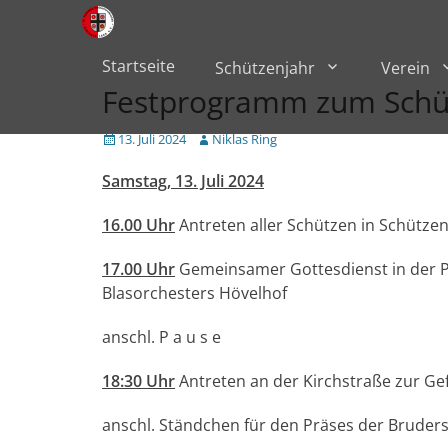
Primärmenü
zum
Inhalt
überspringen
Startseite
Schützenjahr
Verein
Festprogramm zum Schü
Veröffentlicht
Author
13. Juli 2024
Niklas Ring
am
Samstag, 13. Juli 2024
16.00 Uhr
Antreten aller Schützen in Schütze
17.00 Uhr
Gemeinsamer Gottesdienst in der P
Blasorchesters Hövelhof
anschl. P a u s e
18:30 Uhr
Antreten an der Kirchstraße zur G
anschl. Ständchen für den Präses der Brude