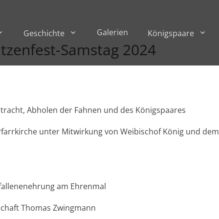
Galerien
Geschichte
Königspaare
tzenfest-Samstag 2024
ntracht, Abholen der Fahnen und des Königspaares
farrkirche unter Mitwirkung von Weibischof König und dem
efallenenehrung am Ehrenmal
rschaft Thomas Zwingmann