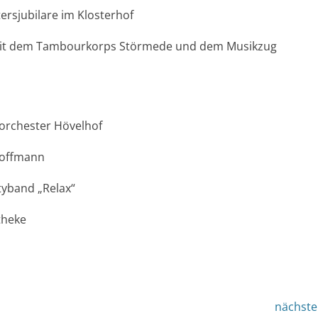
tersjubilare im Klosterhof
f mit dem Tambourkorps Störmede und dem Musikzug
orchester Hövelhof
Hoffmann
tyband „Relax“
theke
nächste