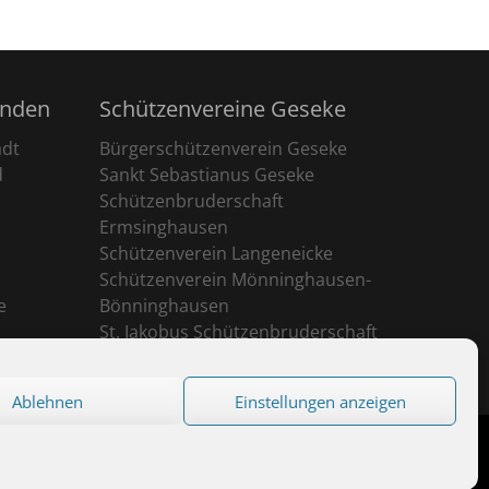
unden
Schützenvereine Geseke
adt
Bürgerschützenverein Geseke
d
Sankt Sebastianus Geseke
Schützenbruderschaft
Ermsinghausen
Schützenverein Langeneicke
Schützenverein Mönninghausen-
e
Bönninghausen
St. Jakobus Schützenbruderschaft
Ehringhausen
Ablehnen
Einstellungen anzeigen
eserved.