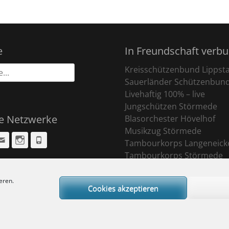
e
In Freundschaft verb
Kreisschützenbund Lippst
Sauerländer Schützenbun
Livehaftig 100% – live
Jungschützen Störmede
le Netzwerke
Blasorchester Hövelhof
Musikzug Störmede
cebook
Email
Instagram
Phone
Tambourkorps Langeneick
Tambourkorps Störmede
eren.
Cookies akzeptieren
ight © 2026
Sankt Pankratius Schützenbruderschaft Störmede
. All Rights R