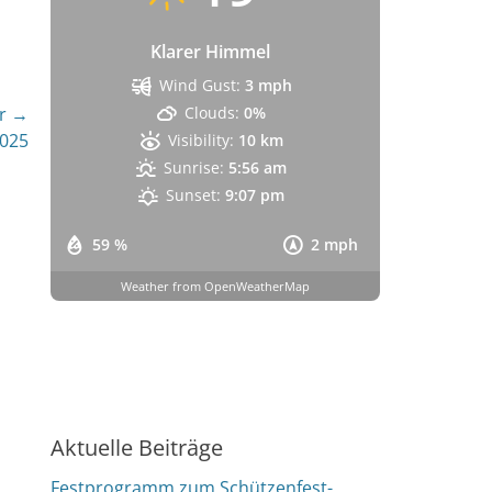
Klarer Himmel
Wind Gust:
3 mph
r →
Clouds:
0%
2025
Visibility:
10 km
Sunrise:
5:56 am
Sunset:
9:07 pm
59 %
2 mph
Weather from OpenWeatherMap
Aktuelle Beiträge
Festprogramm zum Schützenfest-