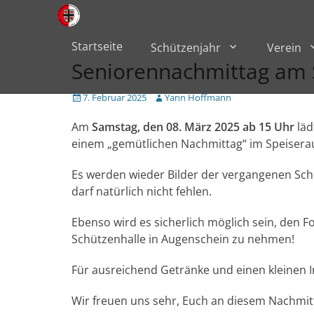
Primärmenü
zum
Inhalt
überspringen
Startseite
Schützenjahr
Verein
Seniorennachmittag am 
Veröffentlicht
Author
7. Februar 2025
Yann Hoffmann
am
Am
Samstag, den 08. März 2025 ab 15 Uhr
läd
einem „gemütlichen Nachmittag“ im Speiserau
Es werden wieder Bilder der vergangenen Sch
darf natürlich nicht fehlen.
Ebenso wird es sicherlich möglich sein, den F
Schützenhalle in Augenschein zu nehmen!
Für ausreichend Getränke und einen kleinen Im
Wir freuen uns sehr, Euch an diesem Nachmi