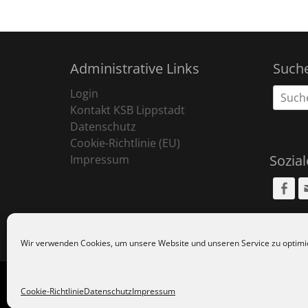
Administrative Links
Such
Suche
Login
nach:
Kontakt KSB Lippstadt
Datenschutz
Cookie-Richtlinie (EU)
Sozia
Impressum
Fa
Wir verwenden Cookies, um unsere Website und unseren Service zu optimi
Copyr
Cookie-Richtlinie
Datenschutz
Impressum