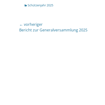
Kategorien
Schützenjahr 2025
Beitragsnavigation
← vorheriger
Vorheriger
Bericht zur Generalversammlung 2025
Beitrag: