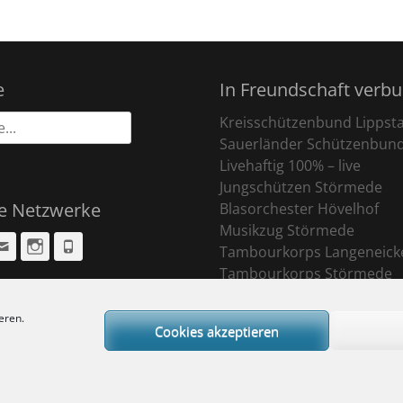
e
In Freundschaft verb
Kreisschützenbund Lippst
Sauerländer Schützenbun
Livehaftig 100% – live
Jungschützen Störmede
le Netzwerke
Blasorchester Hövelhof
Musikzug Störmede
cebook
Email
Instagram
Phone
Tambourkorps Langeneick
Tambourkorps Störmede
eren.
Cookies akzeptieren
ight © 2026
Sankt Pankratius Schützenbruderschaft Störmede
. All Rights R