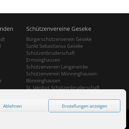
unden
Schützenvereine Geseke
adt
Bürgerschützenverein Geseke
d
Sankt Sebastianus Geseke
Schützenbruderschaft
Ermsinghausen
Schützenverein Langeneicke
Schützenverein Mönninghausen-
e
Bönninghausen
St. Jakobus Schützenbruderschaft
Ehringhausen
Ablehnen
Einstellungen anzeigen
eserved.