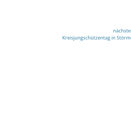
nächste
nächster
Kreisjungschützentag in Stör
Beitrag: