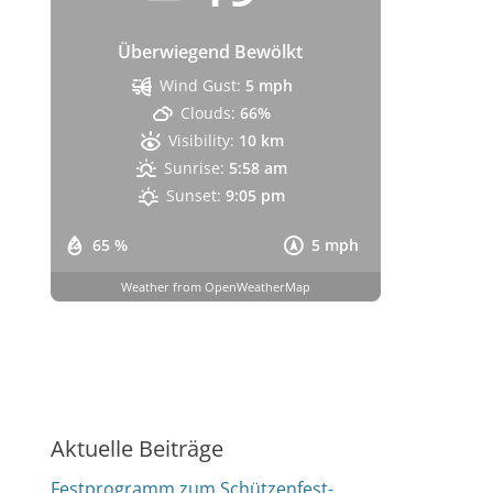
Überwiegend Bewölkt
Wind Gust:
5 mph
Clouds:
66%
Visibility:
10 km
Sunrise:
5:58 am
Sunset:
9:05 pm
65 %
5 mph
Weather from OpenWeatherMap
Aktuelle Beiträge
Festprogramm zum Schützenfest-