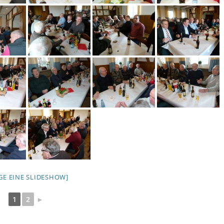
IGE EINE SLIDESHOW]
1
2
►