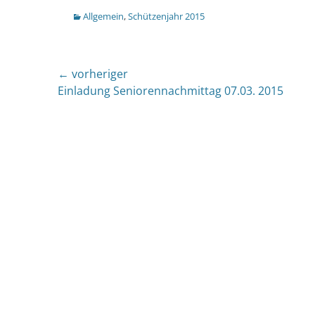
Kategorien
Allgemein
,
Schützenjahr 2015
Beitragsnavigation
← vorheriger
Vorheriger
Einladung Seniorennachmittag 07.03. 2015
Beitrag: