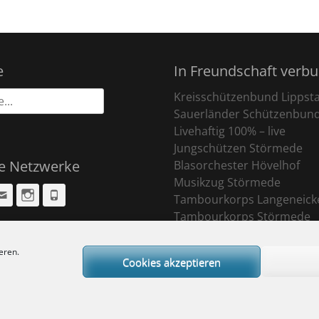
e
In Freundschaft verb
Kreisschützenbund Lippst
Sauerländer Schützenbun
Livehaftig 100% – live
Jungschützen Störmede
le Netzwerke
Blasorchester Hövelhof
Musikzug Störmede
cebook
Email
Instagram
Phone
Tambourkorps Langeneick
Tambourkorps Störmede
eren.
Cookies akzeptieren
ight © 2026
Sankt Pankratius Schützenbruderschaft Störmede
. All Rights R