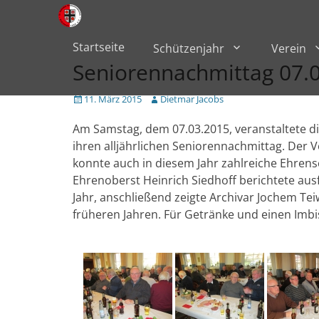
Primärmenü
zum
Inhalt
überspringen
Startseite
Schützenjahr
Verein
Seniorennachmittag 07.
Veröffentlicht
Author
11. März 2015
Dietmar Jacobs
am
Am Samstag, dem 07.03.2015, veranstaltete d
ihren alljährlichen Seniorennachmittag. Der 
konnte auch in diesem Jahr zahlreiche Ehren
Ehrenoberst Heinrich Siedhoff berichtete ausf
Jahr, anschließend zeigte Archivar Jochem T
früheren Jahren. Für Getränke und einen Imbi