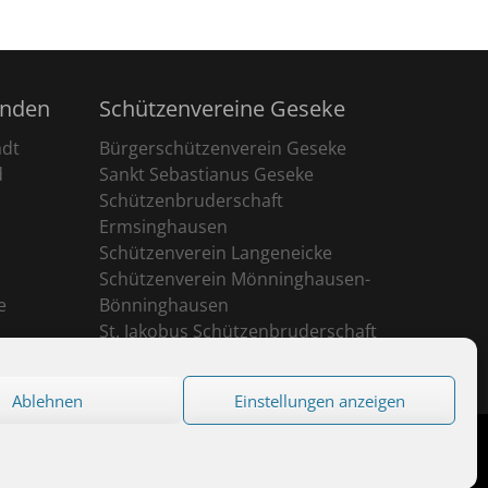
unden
Schützenvereine Geseke
adt
Bürgerschützenverein Geseke
d
Sankt Sebastianus Geseke
Schützenbruderschaft
Ermsinghausen
Schützenverein Langeneicke
Schützenverein Mönninghausen-
e
Bönninghausen
St. Jakobus Schützenbruderschaft
Ehringhausen
Ablehnen
Einstellungen anzeigen
eserved.