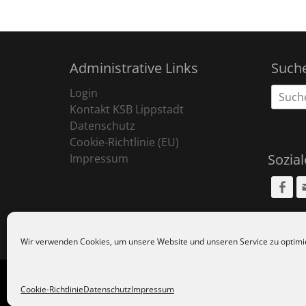
Administrative Links
Such
Suche
Login
nach:
Kontakt KSB Lippstadt
Datenschutz
Cookie-Richtlinie (EU)
Sozia
Impressum
Fa
Wir verwenden Cookies, um unsere Website und unseren Service zu optimi
Copyr
Cookie-Richtlinie
Datenschutz
Impressum