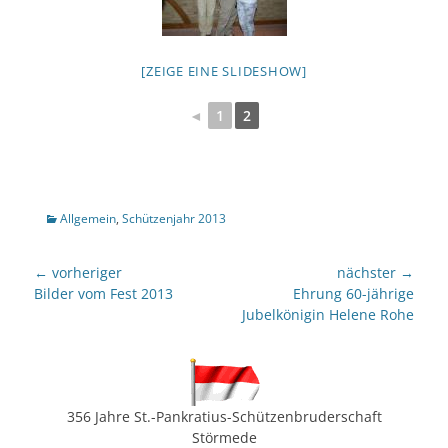
[ZEIGE EINE SLIDESHOW]
◄
1
2
Kategorien
Allgemein
,
Schützenjahr 2013
Beitragsnavigation
← vorheriger
nächster →
Vorheriger
nächster
Bilder vom Fest 2013
Ehrung 60-jährige
Beitrag:
Beitrag:
Jubelkönigin Helene Rohe
356 Jahre St.-Pankratius-Schützenbruderschaft
Störmede