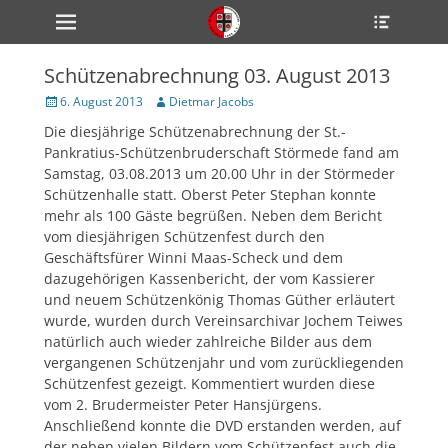
Primärmenü
Heade
zum
Toggle
Inhalt
überspringen
Schützenabrechnung 03. August 2013
ollapse
hild
Veröffentlicht
Author
6. August 2013
Dietmar Jacobs
enu
am
Die diesjährige Schützenabrechnung der St.-
ollapse
hild
Pankratius-Schützenbruderschaft Störmede fand am
enu
Samstag, 03.08.2013 um 20.00 Uhr in der Störmeder
ollapse
Schützenhalle statt. Oberst Peter Stephan konnte
hild
enu
mehr als 100 Gäste begrüßen. Neben dem Bericht
vom diesjährigen Schützenfest durch den
Geschäftsfürer Winni Maas-Scheck und dem
dazugehörigen Kassenbericht, der vom Kassierer
ollapse
hild
und neuem Schützenkönig Thomas Güther erläutert
enu
wurde, wurden durch Vereinsarchivar Jochem Teiwes
ollapse
natürlich auch wieder zahlreiche Bilder aus dem
hild
enu
vergangenen Schützenjahr und vom zurückliegenden
Schützenfest gezeigt. Kommentiert wurden diese
vom 2. Brudermeister Peter Hansjürgens.
Anschließend konnte die DVD erstanden werden, auf
der neben vielen Bildern vom Schützenfest auch die