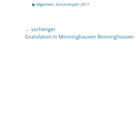
Kategorien
Allgemein
,
Schützenjahr 2017
Beitragsnavigation
← vorheriger
Vorheriger
Gratulation in Mönninghausen-Bönninghausen
Beitrag: