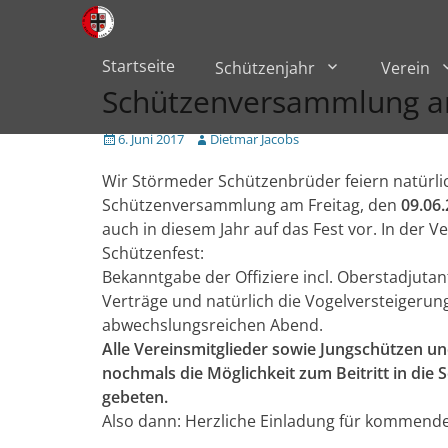
Primärmenü
zum
Inhalt
überspringen
Startseite
Schützenjahr
Verein
Schützenversammlung a
Veröffentlicht
Author
6. Juni 2017
Dietmar Jacobs
am
Wir Störmeder Schützenbrüder feiern natürlic
Schützenversammlung am Freitag, den
09.06
auch in diesem Jahr auf das Fest vor. In der 
Schützenfest:
Bekanntgabe der Offiziere incl. Oberstadjuta
Verträge und natürlich die Vogelversteigerun
abwechslungsreichen Abend.
Alle Vereinsmitglieder sowie Jungschützen 
nochmals die Möglichkeit zum Beitritt in di
gebeten.
Also dann: Herzliche Einladung für kommende