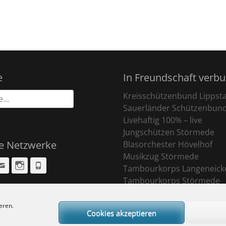
e
In Freundschaft verb
Kreisschützenbund Lippst
Sauerländer Schützenbun
Livehaftig 100% – live
Jungschützen Störmede
le Netzwerke
Blasorchester Hövelhof
Musikzug Störmede
cebook
Email
Instagram
Phone
Tambourkorps Langeneick
Tambourkorps Störmede
eren.
Cookies akzeptieren