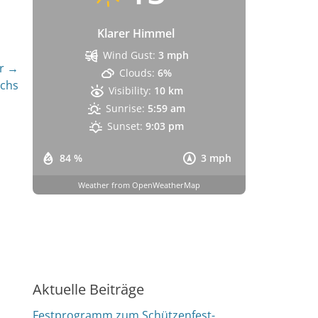
Klarer Himmel
Wind Gust:
3 mph
r →
Clouds:
6%
achs
Visibility:
10 km
Sunrise:
5:59 am
Sunset:
9:03 pm
84 %
3 mph
Weather from OpenWeatherMap
Aktuelle Beiträge
Festprogramm zum Schützenfest-