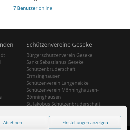
7 Benutzer
online
unden
Schützenvereine Geseke
adt
Bürgerschützenverein Geseke
d
Sankt Sebastianus Geseke
Schützenbruderschaft
Ermsinghausen
Schützenverein Langeneicke
Schützenverein Mönninghausen-
e
Bönninghausen
St. Jakobus Schützenbruderschaft
Ehringhausen
Ablehnen
Einstellungen anzeigen