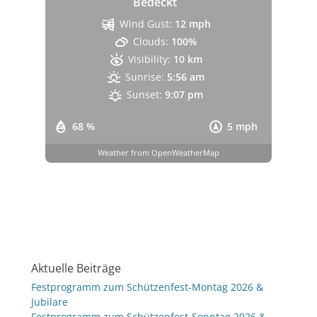
Bedeckt
Wind Gust:
12 mph
Clouds:
100%
Visibility:
10 km
Sunrise:
5:56 am
Sunset:
9:07 pm
68 %
5 mph
Weather from OpenWeatherMap
Aktuelle Beiträge
Festprogramm zum Schützenfest-Montag 2026 &
Jubilare
Festprogramm zum Schützenfest-Sonntag 2026 &