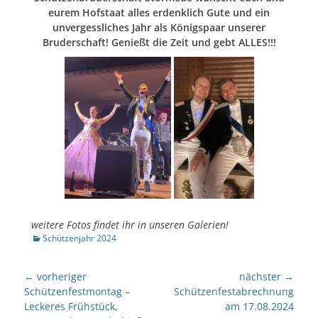
eurem Hofstaat alles erdenklich Gute und ein
unvergessliches Jahr als Königspaar unserer
Bruderschaft! Genießt die Zeit und gebt ALLES!!!
weitere Fotos findet ihr in unseren Galerien!
Kategorien
Schützenjahr 2024
Beitragsnavigation
← vorheriger
nächster →
Vorheriger
nächster
Schützenfestmontag –
Schützenfestabrechnung
Beitrag:
Beitrag:
Leckeres Frühstück,
am 17.08.2024