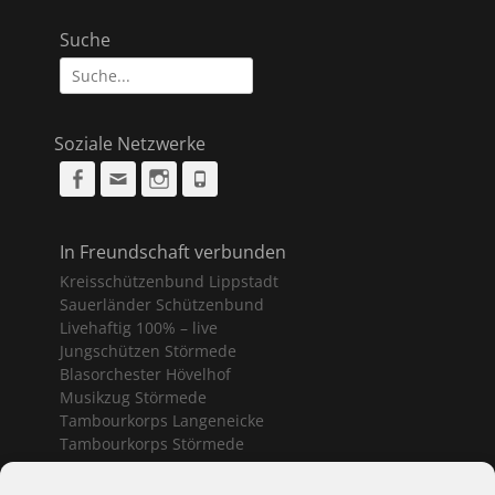
Suche
Suche
nach:
Soziale Netzwerke
Facebook
Email
Instagram
Phone
In Freundschaft verbunden
Kreisschützenbund Lippstadt
Sauerländer Schützenbund
Livehaftig 100% – live
Jungschützen Störmede
Blasorchester Hövelhof
Musikzug Störmede
Tambourkorps Langeneicke
Tambourkorps Störmede