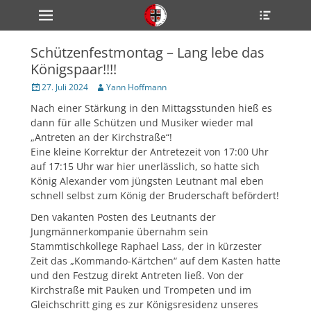
Primärmenü
Heade
zum
Toggle
Inhalt
überspringen
Schützenfestmontag – Lang lebe das
ollapse
Königspaar!!!!
hild
enu
Veröffentlicht
Author
27. Juli 2024
Yann Hoffmann
ollapse
am
hild
Nach einer Stärkung in den Mittagsstunden hieß es
enu
dann für alle Schützen und Musiker wieder mal
ollapse
hild
„Antreten an der Kirchstraße“!
enu
Eine kleine Korrektur der Antretezeit von 17:00 Uhr
auf 17:15 Uhr war hier unerlässlich, so hatte sich
König Alexander vom jüngsten Leutnant mal eben
schnell selbst zum König der Bruderschaft befördert!
ollapse
hild
enu
Den vakanten Posten des Leutnants der
ollapse
Jungmännerkompanie übernahm sein
hild
Stammtischkollege Raphael Lass, der in kürzester
enu
Zeit das „Kommando-Kärtchen“ auf dem Kasten hatte
und den Festzug direkt Antreten ließ. Von der
Kirchstraße mit Pauken und Trompeten und im
Gleichschritt ging es zur Königsresidenz unseres