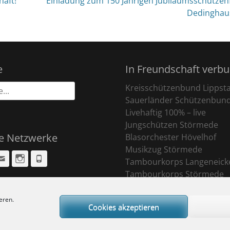
aft!
Einladung zum 150 Jährigen Jubiläumsschützen
Beitrag:
Dedinghau
e
In Freundschaft verb
Kreisschützenbund Lippst
Sauerländer Schützenbun
Livehaftig 100% – live
Jungschützen Störmede
le Netzwerke
Blasorchester Hövelhof
Musikzug Störmede
cebook
Email
Instagram
Phone
Tambourkorps Langeneick
Tambourkorps Störmede
eren.
Cookies akzeptieren