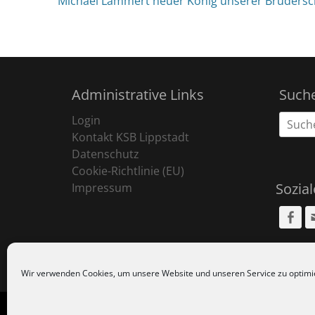
Michael Lammert neuer König unserer Brudersch
Beitrag:
Administrative Links
Such
Suche
Login
nach:
Kontakt KSB Lippstadt
Datenschutz
Cookie-Richtlinie (EU)
Sozia
Impressum
Fa
Wir verwenden Cookies, um unsere Website und unseren Service zu optimi