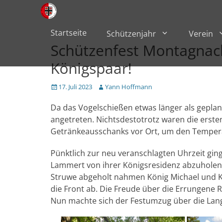
Primärmenü
zum
Inhalt
überspringen
Startseite
Schützenjahr
Verein
Schützenfest Montagnach
Königspaar!
Veröffentlicht
Author
17. Juli 2023
Yann Hoffmann
am
Da das Vogelschießen etwas länger als geplan
angetreten. Nichtsdestotrotz waren die erste
Getränkeausschanks vor Ort, um den Tempera
Pünktlich zur neu veranschlagten Uhrzeit gin
Lammert von ihrer Königsresidenz abzuholen 
Struwe abgeholt nahmen König Michael und K
die Front ab. Die Freude über die Errungene R
Nun machte sich der Festumzug über die Lang