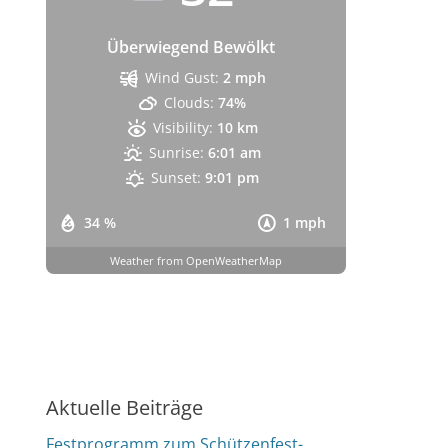
Überwiegend Bewölkt
Wind Gust:
2 mph
Clouds:
74%
Visibility:
10 km
Sunrise:
6:01 am
Sunset:
9:01 pm
34 %
1 mph
Weather from OpenWeatherMap
Aktuelle Beiträge
Festprogramm zum Schützenfest-