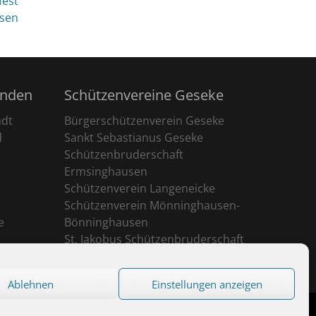
fest
sen
unden
Schützenvereine Geseke
adt
Bürgerschützenverein Geseke
d
Sankt Sebastianus Geseke
Schützenbruderschaft
Ermsinghausen
Schützenverein Langeneicke
Schützenverein Mönninghausen-
e
Bönninghausen
St. Jakobus Schützenbruderschaft
Ehringhausen
Ablehnen
Einstellungen anzeigen