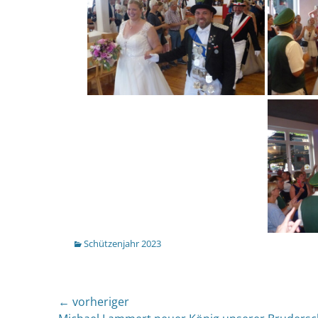
Kategorien
Schützenjahr 2023
Beitragsnavigation
← vorheriger
Vorheriger