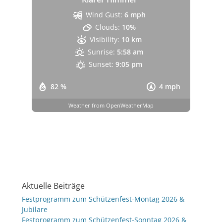
Wind Gust:
6 mph
Clouds:
10%
Visibility:
10 km
Sunrise:
5:58 am
Sunset:
9:05 pm
82 %
4 mph
Weather from OpenWeatherMap
Aktuelle Beiträge
Festprogramm zum Schützenfest-Montag 2026 &
Jubilare
Festprogramm zum Schützenfest-Sonntag 2026 &