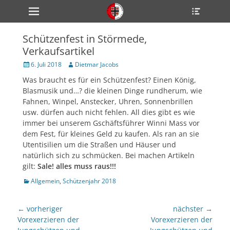
Primärmenü
Heade
zum
Toggle
Inhalt
überspringen
Schützenfest in Störmede,
ollapse
Verkaufsartikel
hild
enu
Veröffentlicht
Author
6. Juli 2018
Dietmar Jacobs
ollapse
am
hild
Was braucht es für ein Schützenfest? Einen König,
enu
Blasmusik und…? die kleinen Dinge rundherum, wie
ollapse
hild
Fahnen, Winpel, Anstecker, Uhren, Sonnenbrillen
enu
usw. dürfen auch nicht fehlen. All dies gibt es wie
immer bei unserem Gschäftsführer Winni Mass vor
dem Fest, für kleines Geld zu kaufen. Als ran an sie
Utentisilien um die Straßen und Häuser und
ollapse
hild
natürlich sich zu schmücken. Bei machen Artikeln
enu
gilt:
Sale! alles muss raus!!!
ollapse
hild
Kategorien
Allgemein
,
Schützenjahr 2018
enu
Beitragsnavigation
← vorheriger
nächster →
Vorheriger
nächster
Vorexerzieren der
Vorexerzieren der
Beitrag:
Beitrag: