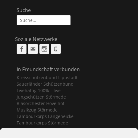
Suche
Suche
nach:
Soziale Netzwerke
Facebook
Email
Instagram
Phone
In Freundschaft verbunden
Kreisschützenbund Lippstadt
Sauerländer Schützenbund
Livehaftig 100% – live
Jungschützen Störmede
Blasorchester Hövelhof
Musikzug Störmede
Tambourkorps Langeneicke
Tambourkorps Störmede