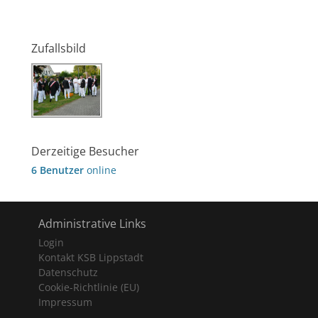
Zufallsbild
Derzeitige Besucher
6 Benutzer
online
Administrative Links
Login
Kontakt KSB Lippstadt
Datenschutz
Cookie-Richtlinie (EU)
Impressum