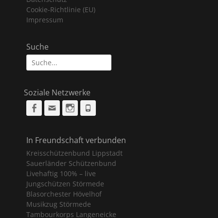
Cookie-Richtlinie (EU)
Impressum
Suche
Suche
nach:
Soziale Netzwerke
Facebook
Email
Instagram
Phone
In Freundschaft verbunden
Kreisschützenbund Lippstadt
Sauerländer Schützenbund
Livehaftig 100% – live
Jungschützen Störmede
Blasorchester Hövelhof
Musikzug Störmede
Tambourkorps Langeneicke