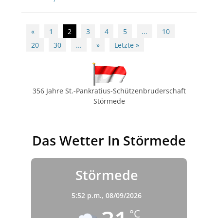
Beitragsnavigation
«
1
2
3
4
5
...
10
20
30
...
»
Letzte »
356 Jahre St.-Pankratius-Schützenbruderschaft
Störmede
Das Wetter In Störmede
Störmede
5:52 p.m.,
08/09/2026
°C