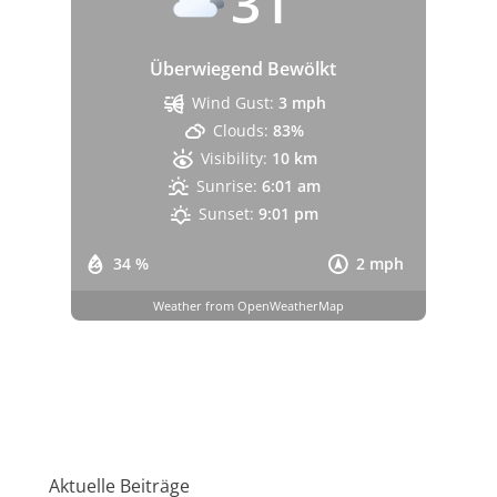
31
Überwiegend Bewölkt
Wind Gust:
3 mph
Clouds:
83%
Visibility:
10 km
Sunrise:
6:01 am
Sunset:
9:01 pm
34 %
2 mph
Weather from OpenWeatherMap
Aktuelle Beiträge