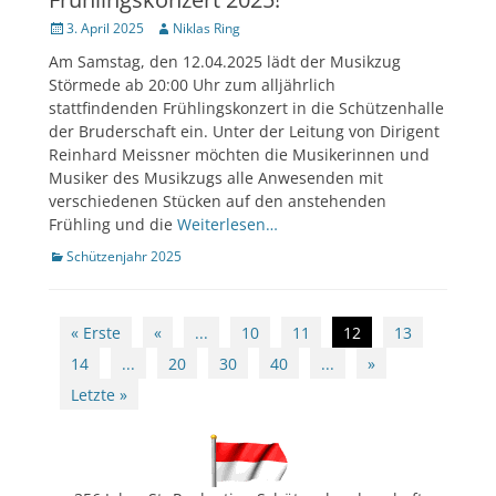
Veröffentlicht
Author
3. April 2025
Niklas Ring
am
Am Samstag, den 12.04.2025 lädt der Musikzug
Störmede ab 20:00 Uhr zum alljährlich
stattfindenden Frühlingskonzert in die Schützenhalle
der Bruderschaft ein. Unter der Leitung von Dirigent
Reinhard Meissner möchten die Musikerinnen und
Musiker des Musikzugs alle Anwesenden mit
verschiedenen Stücken auf den anstehenden
Frühling und die
Weiterlesen…
Kategorien
Schützenjahr 2025
Beitragsnavigation
« Erste
«
...
10
11
12
13
14
...
20
30
40
...
»
Letzte »