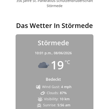
356 Jahre St.-Pankratius-Schützenbruderschaft
Störmede
Das Wetter In Störmede
Störmede
10:01 p.m.,
08/06/2026
19
°C
Bedeckt
Wind Gust:
4 mph
Clouds:
87%
Visibility:
10 km
Sunrise:
5:56 am