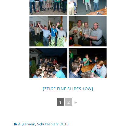
[ZEIGE EINE SLIDESHOW]
1
2
►
Kategorien
Allgemein
,
Schützenjahr 2013