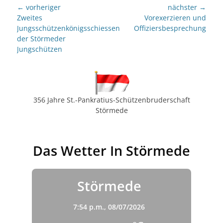
Beitragsnavigation
← vorheriger
nächster →
Vorheriger
nächster
Zweites
Vorexerzieren und
Beitrag:
Beitrag:
Jungsschützenkönigsschiessen
Offiziersbesprechung
der Störmeder
Jungschützen
356 Jahre St.-Pankratius-Schützenbruderschaft
Störmede
Das Wetter In Störmede
Störmede
7:54 p.m.,
08/07/2026