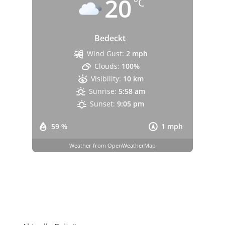
20
°C
Bedeckt
Wind Gust:
2 mph
Clouds:
100%
Visibility:
10 km
Sunrise:
5:58 am
Sunset:
9:05 pm
59 %
1 mph
Weather from OpenWeatherMap