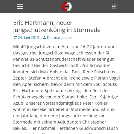
Primärmenü
Heade
zum
Toggle
Inhalt
überspringen
Eric Hartmann, neuer
ollapse
Jungschützenkönig in Störmede
hild
enu
Veröffentlicht
Author
24. Juni 2013
Dietmar Jacobs
ollapse
am
hild
Mit 40 Jungschützen im Alter von 16-22 Jahren war
enu
das gestrige Jungschützenvogelschiessen der St.
ollapse
hild
Pankratius-Schützenbruderschaft wieder sehr gut
enu
besucht!!! Bei der Gastwirtschaft „Zur Schwalbe“
konnten sich Max Holste das Fass, Rene Fölsch das
Zepter, Stefan Albracht die Krone sowie Florian Vogel
den Apfel sichern, bevor dann mit dem 250. Schuss
ollapse
hild
Eric Hartmann, Spitzname „Viking“ den Rest des
enu
Schützenvogels von der Stange holte. Der 19-jährige
ollapse
Azubi unseres Vorstandsmitglieds Peter Köhler
hild
enu
wohnt in Geseke, arbeitet in Störmede und ist nun
ein Jahr lang der neue Jungschützenkönig von
Störmede mit seinem Adjudanten Christopher
Beklas. Hier nochmal Herzlichen Glückwunsch (auch