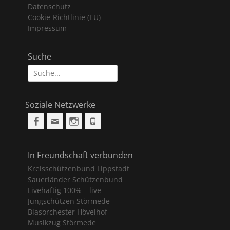
Datenschutz
Cookie-Richtlinie (EU)
Impressum
Suche
Suche
nach:
Soziale Netzwerke
Facebook
Email
Instagram
Phone
In Freundschaft verbunden
Kreisschützenbund Lippstadt
Sauerländer Schützenbund
Livehaftig 100% – live
Jungschützen Störmede
Blasorchester Hövelhof
Musikzug Störmede