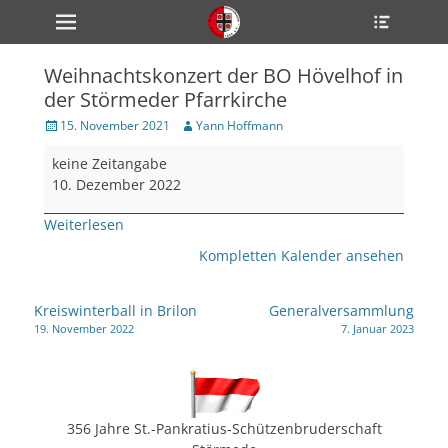
Primärmenü
Heade
zum
Toggle
Inhalt
überspringen
Weihnachtskonzert der BO Hövelhof in
ollapse
der Störmeder Pfarrkirche
hild
enu
Veröffentlicht
Author
15. November 2021
Yann Hoffmann
ollapse
am
hild
Weihnachtskonzert
enu
keine Zeitangabe
der
ollapse
10. Dezember 2022
hild
BO
enu
Hövelhof
Weiterlesen
in
Kompletten Kalender ansehen
der
Störmeder
ollapse
hild
Pfarrkirche
Beitragsnavigation
enu
Kreiswinterball in Brilon
Generalversammlung
19. November 2022
7. Januar 2023
ollapse
hild
enu
356 Jahre St.-Pankratius-Schützenbruderschaft