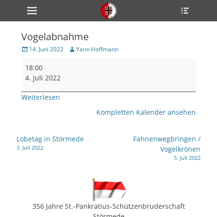
Primärmenü
Heade
zum
Toggle
Inhalt
überspringen
Vogelabnahme
ollapse
hild
Veröffentlicht
Author
14. Juni 2022
Yann Hoffmann
enu
am
Vogelabnahme
ollapse
18:00
hild
enu
4. Juli 2022
ollapse
hild
Weiterlesen
enu
Kompletten Kalender ansehen
ollapse
Beitragsnavigation
Lobetag in Störmede
Fahnenwegbringen /
hild
3. Juli 2022
Vogelkrönen
enu
5. Juli 2022
ollapse
hild
enu
356 Jahre St.-Pankratius-Schützenbruderschaft
Störmede