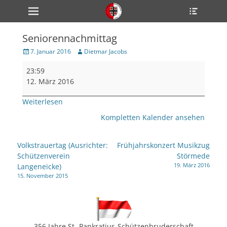
Primärmenü
Heade
zum
Toggle
Inhalt
überspringen
Seniorennachmittag
ollapse
hild
Veröffentlicht
Author
7. Januar 2016
Dietmar Jacobs
enu
am
Seniorennachmittag
ollapse
23:59
hild
enu
12. März 2016
ollapse
hild
Weiterlesen
enu
Kompletten Kalender ansehen
ollapse
Beitragsnavigation
Volkstrauertag (Ausrichter:
Frühjahrskonzert Musikzug
hild
Schützenverein
Störmede
enu
19. März 2016
Langeneicke)
ollapse
hild
15. November 2015
enu
356 Jahre St.-Pankratius-Schützenbruderschaft