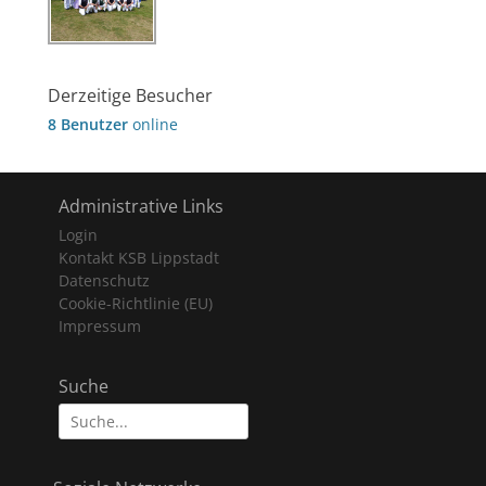
Derzeitige Besucher
8 Benutzer
online
Administrative Links
Login
Kontakt KSB Lippstadt
Datenschutz
Cookie-Richtlinie (EU)
Impressum
Suche
Suche
nach: