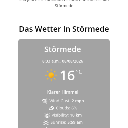
Störmede
Das Wetter In Störmede
Störmede
8:33 a.m.,
08/08/2026
16
°C
Klarer Himmel
Wind Gust:
2 mph
Clouds:
6%
Visibility:
10 km
Sunrise:
5:59 am