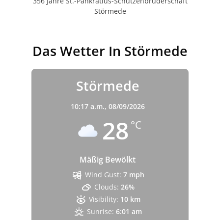
356 Jahre St.-Pankratius-Schützenbruderschaft
Störmede
Das Wetter In Störmede
Störmede
10:17 a.m.,
08/09/2026
28
°C
Mäßig Bewölkt
Wind Gust:
7 mph
Clouds:
26%
Visibility:
10 km
Sunrise:
6:01 am