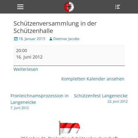
Primärmenü
Heade
zum
Toggle
Inhalt
überspringen
Schützenversammlung in der
ollapse
Schützenhalle
hild
enu
Veröffentlicht
Author
18. Januar 2015
Dietmar Jacobs
ollapse
am
hild
Schützenversammlung
enu
20:00
in
ollapse
16. Juni 2012
hild
der
enu
Schützenhalle
Weiterlesen
Kompletten Kalender ansehen
ollapse
hild
Beitragsnavigation
enu
Fronleichnamsprozession in
Schützenfest Langeneicke
23. Juni 2012
Langeneicke
ollapse
hild
7. Juni 2012
enu