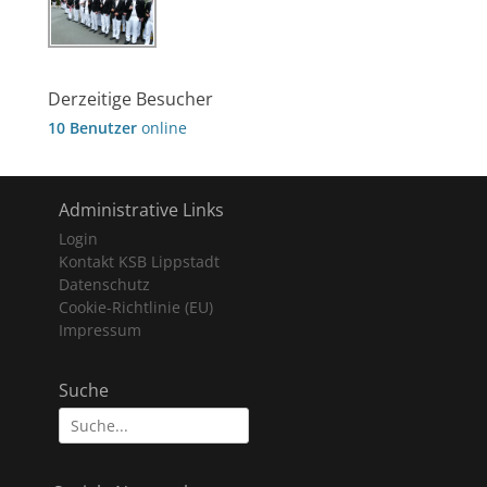
Derzeitige Besucher
10 Benutzer
online
Administrative Links
Login
Kontakt KSB Lippstadt
Datenschutz
Cookie-Richtlinie (EU)
Impressum
Suche
Suche
nach: