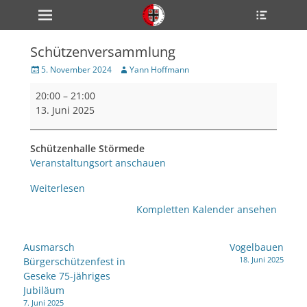
Primärmenü
Heade
zum
Toggle
Inhalt
überspringen
Schützenversammlung
ollapse
hild
Veröffentlicht
Author
5. November 2024
Yann Hoffmann
enu
am
Schützenversammlung
ollapse
20:00
–
21:00
hild
enu
13. Juni 2025
ollapse
hild
enu
Schützenhalle Störmede
Veranstaltungsort anschauen
Weiterlesen
ollapse
hild
Kompletten Kalender ansehen
enu
ollapse
hild
Beitragsnavigation
enu
Ausmarsch
Vogelbauen
18. Juni 2025
Bürgerschützenfest in
Geseke 75-jähriges
Jubiläum
7. Juni 2025