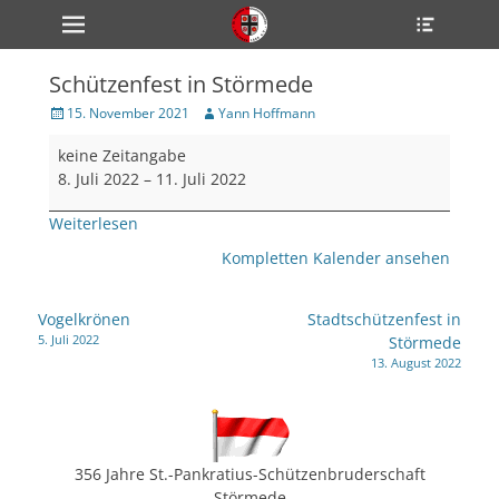
Primärmenü
Heade
zum
Toggle
Inhalt
überspringen
Schützenfest in Störmede
ollapse
hild
Veröffentlicht
Author
15. November 2021
Yann Hoffmann
enu
am
Schützenfest
ollapse
keine Zeitangabe
hild
in
enu
8. Juli 2022
–
11. Juli 2022
Störmede
ollapse
hild
Weiterlesen
enu
Kompletten Kalender ansehen
ollapse
Beitragsnavigation
Vogelkrönen
Stadtschützenfest in
hild
5. Juli 2022
Störmede
enu
13. August 2022
ollapse
hild
enu
356 Jahre St.-Pankratius-Schützenbruderschaft
Störmede