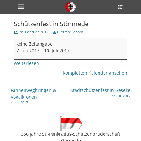
Primärmenü
Heade
zum
Toggle
Inhalt
überspringen
Schützenfest in Störmede
ollapse
hild
Veröffentlicht
Author
28. Februar 2017
Dietmar Jacobs
enu
am
Schützenfest
ollapse
keine Zeitangabe
hild
in
enu
7. Juli 2017
–
10. Juli 2017
Störmede
ollapse
hild
Weiterlesen
enu
Kompletten Kalender ansehen
ollapse
Beitragsnavigation
Fahnenwegbringen &
Stadtschützenfest in Geseke
hild
22. Juli 2017
Vogelkrönen
enu
4. Juli 2017
ollapse
hild
enu
356 Jahre St.-Pankratius-Schützenbruderschaft
Störmede