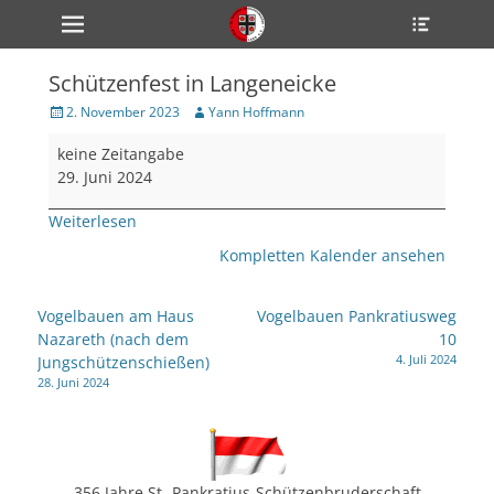
Primärmenü
Heade
zum
Toggle
Inhalt
überspringen
Schützenfest in Langeneicke
ollapse
hild
Veröffentlicht
Author
2. November 2023
Yann Hoffmann
enu
am
Schützenfest
ollapse
keine Zeitangabe
hild
in
enu
29. Juni 2024
Langeneicke
ollapse
hild
Weiterlesen
enu
Kompletten Kalender ansehen
ollapse
Beitragsnavigation
Vogelbauen am Haus
Vogelbauen Pankratiusweg
hild
Nazareth (nach dem
10
enu
4. Juli 2024
Jungschützenschießen)
ollapse
hild
28. Juni 2024
enu
356 Jahre St.-Pankratius-Schützenbruderschaft