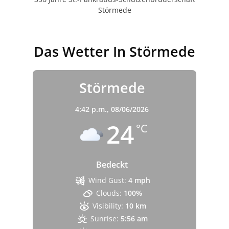
Störmede
Das Wetter In Störmede
Störmede
4:42 p.m.,
08/06/2026
24
°C
Bedeckt
Wind Gust:
4 mph
Clouds:
100%
Visibility:
10 km
Sunrise:
5:56 am