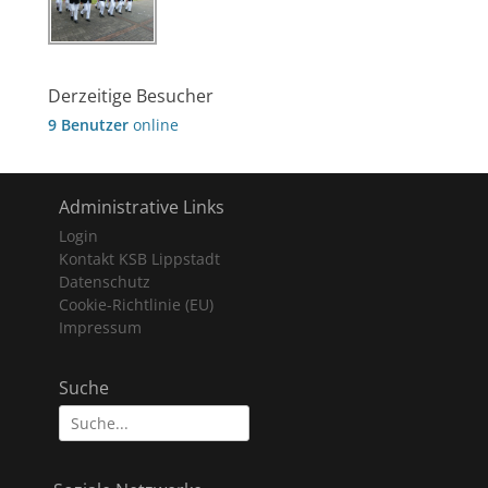
Derzeitige Besucher
9 Benutzer
online
Administrative Links
Login
Kontakt KSB Lippstadt
Datenschutz
Cookie-Richtlinie (EU)
Impressum
Suche
Suche
nach: