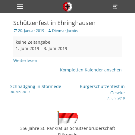
Primärmenü
Heade
zum
Toggle
Inhalt
überspringen
Schützenfest in Ehringhausen
ollapse
hild
Veröffentlicht
Author
20. Januar 2019
Dietmar Jacobs
enu
am
Schützenfest
ollapse
keine Zeitangabe
hild
in
enu
1. Juni 2019
–
3. Juni 2019
Ehringhausen
ollapse
hild
Weiterlesen
enu
Kompletten Kalender ansehen
ollapse
Beitragsnavigation
Schnadgang in Störmede
Bürgerschützenfest in
hild
30. Mai 2019
Geseke
enu
7. Juni 2019
ollapse
hild
enu
356 Jahre St.-Pankratius-Schützenbruderschaft
Störmede