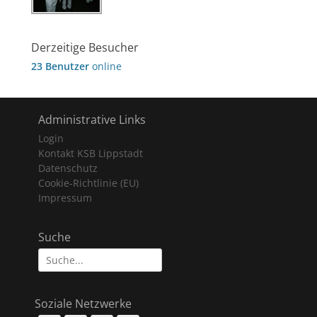
Derzeitige Besucher
23 Benutzer
online
Administrative Links
Login
Kontakt KSB Lippstadt
Datenschutz
Cookie-Richtlinie (EU)
Impressum
Suche
Suche
nach:
Soziale Netzwerke