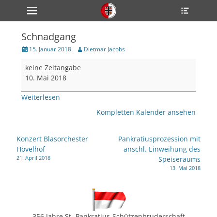
Primärmenü
Heade
zum
Toggle
Inhalt
überspringen
Schnadgang
ollapse
hild
Veröffentlicht
Author
15. Januar 2018
Dietmar Jacobs
enu
am
Schnadgang
ollapse
keine Zeitangabe
hild
enu
10. Mai 2018
ollapse
hild
Weiterlesen
enu
Kompletten Kalender ansehen
ollapse
Beitragsnavigation
Konzert Blasorchester
Pankratiusprozession mit
hild
Hövelhof
anschl. Einweihung des
enu
21. April 2018
Speiseraums
ollapse
hild
13. Mai 2018
enu
356 Jahre St.-Pankratius-Schützenbruderschaft