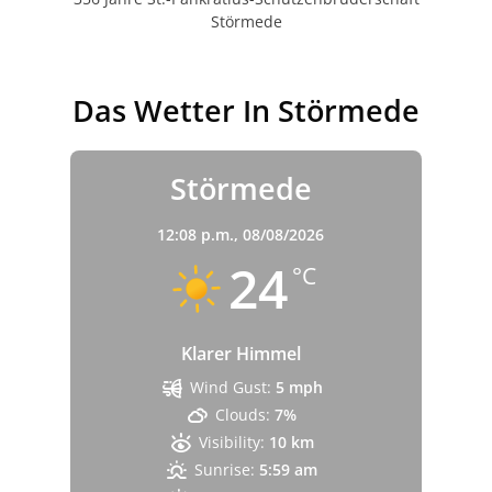
Störmede
Das Wetter In Störmede
Störmede
12:08 p.m.,
08/08/2026
24
°C
Klarer Himmel
Wind Gust:
5 mph
Clouds:
7%
Visibility:
10 km
Sunrise:
5:59 am