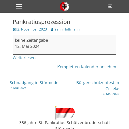
Primärmenü
Heade
zum
Toggle
Inhalt
überspringen
Pankratiusprozession
ollapse
hild
Veröffentlicht
Author
2. November 2023
Yann Hoffmann
enu
am
Pankratiusprozession
ollapse
keine Zeitangabe
hild
enu
12. Mai 2024
ollapse
hild
Weiterlesen
enu
Kompletten Kalender ansehen
ollapse
Beitragsnavigation
Schnadgang in Störmede
Bürgerschützenfest in
hild
9. Mai 2024
Geseke
enu
17. Mai 2024
ollapse
hild
enu
356 Jahre St.-Pankratius-Schützenbruderschaft
Störmede